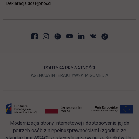
Deklaracja dostępności
POLITYKA PRYWATNOŚCI
LINK OTWIERA SIĘ W NOWEJ
LINK OTWIERA 
AGENCJA INTERAKTYWNA
MIGOMEDIA
Modernizacja strony internetowej i dostosowanie jej do
potrzeb osób z niepełnosprawnościami (zgodnie ze
standardami WCAG) zostało sfinansowane ze środków Unii