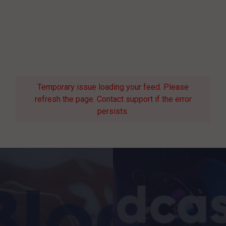
Temporary issue loading your feed. Please
refresh the page. Contact support if the error
persists.