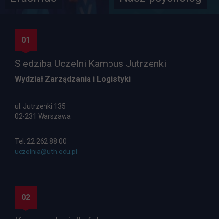
01
Siedziba Uczelni Kampus Jutrzenki
Wydział Zarządzania i Logistyki
ul. Jutrzenki 135
02-231 Warszawa
Tel. 22 262 88 00
Email do Wydziału Zarządzania i Logistyki, Kampus Jutrzenki:
uczelnia@uth.edu.pl
02