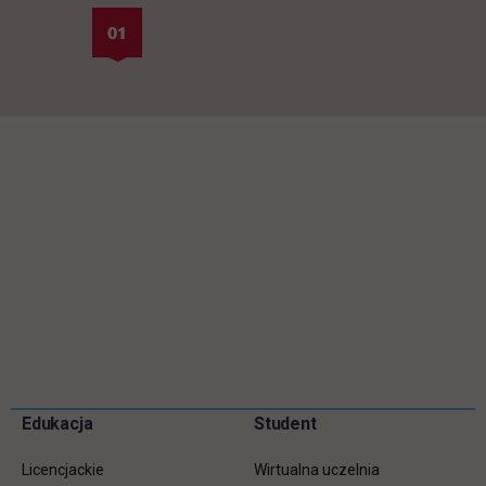
Pomiń
Edukacja
Student
Informacje w stopce
stopkę
Licencjackie
Wirtualna uczelnia