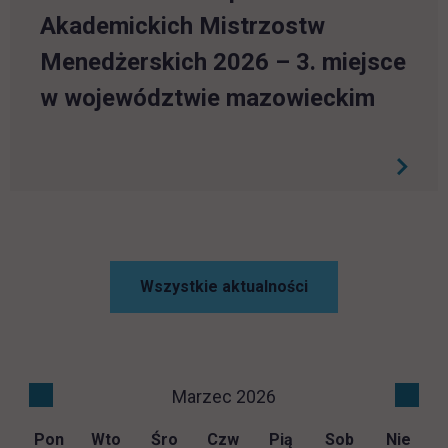
Akademickich Mistrzostw
Menedżerskich 2026 – 3. miejsce
w województwie mazowieckim
Wszystkie aktualności
KALENDARZ
Poprzedni miesiąc: Luty 2026
Marzec 2026
Nast
Pon
Wto
Śro
Czw
Pią
Sob
Nie