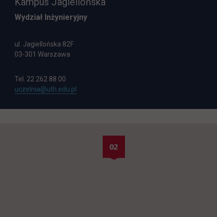
Kampus Jagiellońska
Wydział Inżynieryjny
ul. Jagiellońska 82F
03-301 Warszawa
Tel. 22 262 88 00
Email do Wydziału Inżynieryjnego, Kampus Jagiellońska:
uczelnia@uth.edu.pl