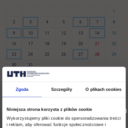
1
2
3
4
5
6
7
8
9
10
11
12
13
14
15
16
17
18
19
20
21
22
23
24
25
26
27
28
29
30
31
Social & media UTH
Zgoda
Szczegóły
O plikach cookies
Zobacz, co u nas słychać
All
Filter network
:
Niniejsza strona korzysta z plików cookie
Wykorzystujemy pliki cookie do spersonalizowania treści
i reklam, aby oferować funkcje społecznościowe i