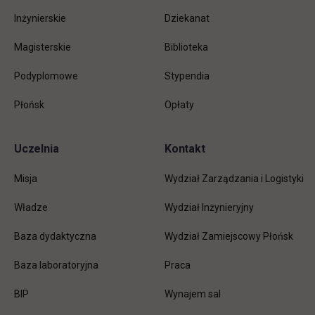
Inżynierskie
Dziekanat
Magisterskie
Biblioteka
Podyplomowe
Stypendia
Płońsk
Opłaty
Uczelnia
Kontakt
Misja
Wydział Zarządzania i Logistyki
Władze
Wydział Inżynieryjny
Baza dydaktyczna
Wydział Zamiejscowy Płońsk
link otwiera się w nowej karc
Baza laboratoryjna
Praca
link otwiera się w nowej karcie
BIP
Wynajem sal