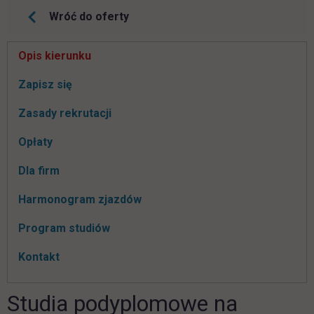
Wróć do oferty
Pomiń
Opis kierunku
nawigacje
link otwiera się w nowej karcie
Zapisz się
Zasady rekrutacji
Opłaty
Dla firm
Harmonogram zjazdów
Program studiów
Kontakt
Studia podyplomowe na