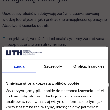
Uczestnicy studiów zdobywają zarówno zaawansowaną
wiedzę teoretyczną, jak i praktyczne umiejętności operacyjne.
Absolwent kierunku potrafi:
projektować, wdrażać i doskonalić systemy zarządzania
bezpieczeństwem i utrzymaniem,
przeprowadzać analizy ryzyka oraz ocenę skutków zmian
organizacyjnych i technicznych,
Zgoda
Szczegóły
O plikach cookies
przygotowywać dokumentację systemową zgodną z
wymogami prawa krajowego i europejskiego,
Niniejsza strona korzysta z plików cookie
organizować i prowadzić audyty bezpieczeństwa,
Wykorzystujemy pliki cookie do spersonalizowania treści
zarządzać kompetencjami personelu wykonującego
i reklam, aby oferować funkcje społecznościowe i
czynności krytyczne dla bezpieczeństwa,
analizować ruch w naszej witrynie. Informacje o tym, jak
korzystasz z naszej witryny, udostępniamy partnerom