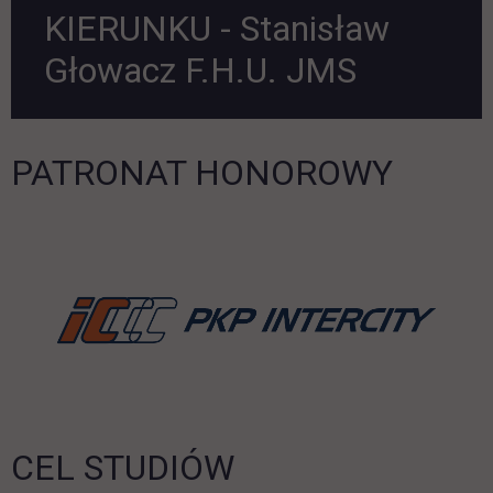
KIERUNKU - Stanisław
Głowacz F.H.U. JMS
PATRONAT HONOROWY
li
CEL STUDIÓW