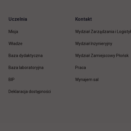
Uczelnia
Kontakt
Misja
Wydział Zarządzania i Logisty
Władze
Wydział Inżynieryjny
Baza dydaktyczna
Wydział Zamiejscowy Płońsk
link otwiera się w nowej 
Baza laboratoryjna
Praca
link otwiera się w nowej karcie
BIP
Wynajem sal
Deklaracja dostępności