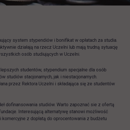
ujący system stypendiów i bonifikat w opłatach za studia.
tywnie działają na rzecz Uczelni lub mają trudną sytuację
wszystkich osób studiujących w Uczelni.
jlepszych studentów, stypendium specjalne dla osób
studiów stacjonarnych, jak i niestacjonarnych.
na przez Rektora Uczelni i składająca się ze studentów
deł dofinansowania studiów. Warto zapoznać sie z ofertą
undacje. Interesującą alternatywę stanowi możliwość
ki komercyjne z dopłatą do oprocentowania z budżetu