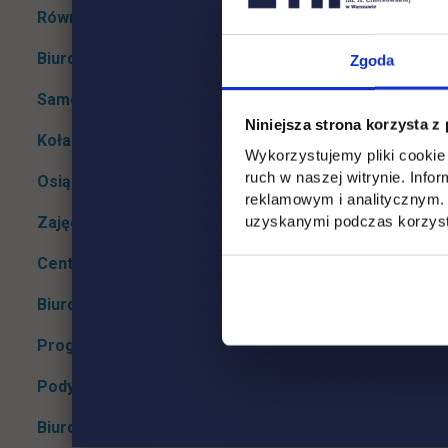
Rozwiń podmenu
Równoważni i bezpieczni
Rozwiń podmenu
Biuro ds. finansów studentów
Zgoda
Rozwiń podmenu
Samorząd studencki
Rozwiń podmenu
Niniejsza strona korzysta z
Koła naukowe
Rozwiń podmenu
Wykorzystujemy pliki cookie 
ruch w naszej witrynie. Inf
Osiągnięcia naukowe studentów
reklamowym i analitycznym. 
uzyskanymi podczas korzysta
Zajęcia sportowe
Centrum Języków Obcych
Rozwiń podmenu
Biuro karier
Rozwiń podmenu
Program Erasmus+
Podyplomowe
Rozwiń podmenu
Biuro Projektów Unijnych