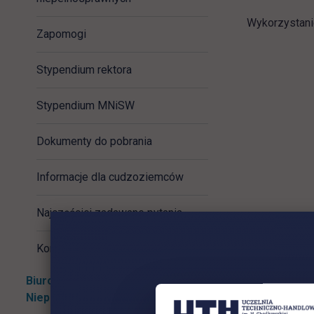
Wykorzystani
Zapomogi
Stypendium rektora
Stypendium MNiSW
Dokumenty do pobrania
Informacje dla cudzoziemców
Najczęściej zadawane pytania
Kontakt
Biuro ds. Osób
Niepełnosprawnych