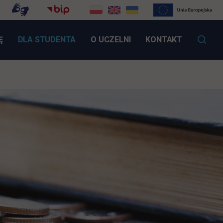
LINK OTWIERA SIĘ W NOWEJ KARCIE
Ę
DLA STUDENTA
O UCZELNI
KONTAKT