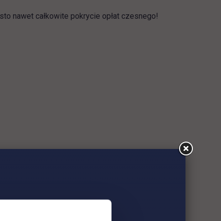
sto nawet całkowite pokrycie opłat czesnego!