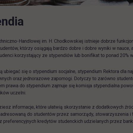
endia
hniczno-Handlowej im. H. Chodkowskiej istnieje dobrze funkcjon
dentów, którzy osiągają bardzo dobre i dobre wyniki w nauce, ak
tudenci korzystający ze stypendiów lub bonifikat to ponad 20% 
 ubiegać się o stypendium socjalne, stypendium Rektora dla na
nych oraz jednorazowe zapomogi. Dotyczy to zarówno studentów 
m prawa do stypendium zajmuje się komisja stypendialna powoła
ków uczelni.
ziesz informacje, które ułatwią skorzystanie z dodatkowych źró
j adresowaną do studentów przez samorządy, stowarzyszenia i f
z preferencyjnych kredytów studenckich udzielanych przez ban