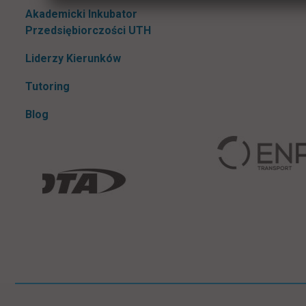
Akademicki Inkubator
Przedsiębiorczości UTH
Liderzy Kierunków
Tutoring
Blog
Pomiń
Informacje w stopce