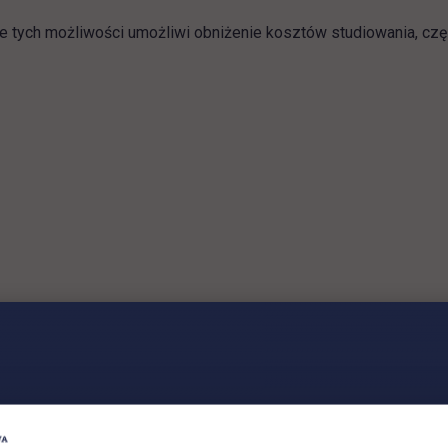
e tych możliwości umożliwi obniżenie kosztów studiowania, czę