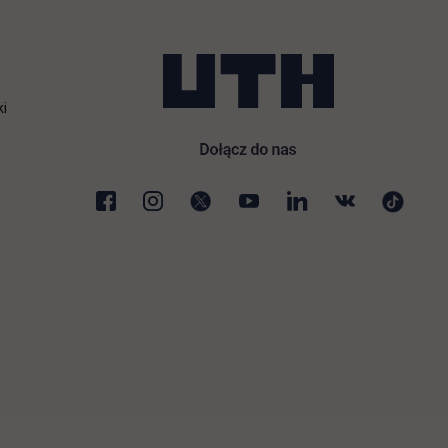
ki
karcie