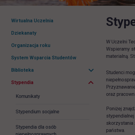
Styp
Pomiń
Wirtualna Uczelnia
nawigacje
Dziekanaty
W Uczelni Tec
Organizacja roku
Wspieramy stu
materialną. S
System Wsparcia Studentów
Zwiń podmenu
Biblioteka
Studenci mogą
Rozwiń podmenu
niepełnospraw
Stypendia
Przyznawanie
oraz pracowni
Komunikaty
Poniżej znajd
Stypendium socjalne
stypendialne
skorzystania 
Stypendia dla osób
państwa.
niepełnosprawnych