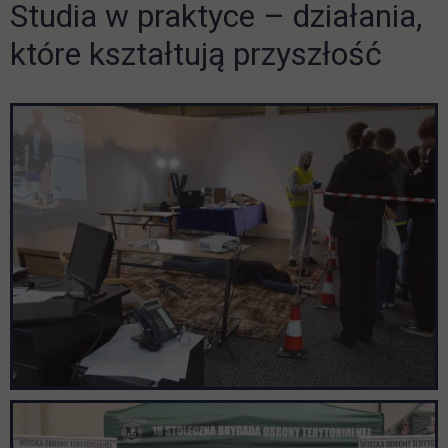
Studia w praktyce – działania,
Pomiń galerię
które kształtują przyszłość