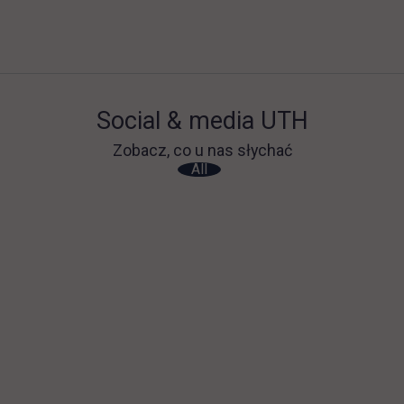
Social & media UTH
Zobacz, co u nas słychać
All
Filter network
: