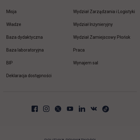
Misja
Wydział Zarządzania i Logistyki
Władze
Wydział Inżynieryjny
Baza dydaktyczna
Wydział Zamiejscowy Płońsk
link otwiera się w nowej karc
Baza laboratoryjna
Praca
link otwiera się w nowej karcie
BIP
Wynajem sal
Deklaracja dostępności