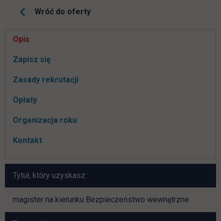
Wróć do oferty
Pomiń
Opis
nawigacje
link otwiera się w nowej karcie
Zapisz się
Zasady rekrutacji
Opłaty
Organizacja roku
Kontakt
Tytuł, który uzyskasz:
magister na kierunku Bezpieczeństwo wewnętrzne