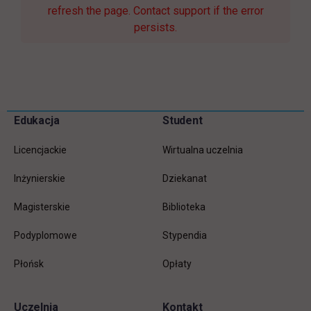
refresh the page. Contact support if the error
persists.
Pomiń
Edukacja
Student
Informacje w stopce
stopkę
Licencjackie
Wirtualna uczelnia
Inżynierskie
Dziekanat
Magisterskie
Biblioteka
Podyplomowe
Stypendia
Płońsk
Opłaty
Uczelnia
Kontakt