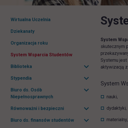
Syst
Pomiń
Wirtualna Uczelnia
nawigacje
Dziekanaty
System Wspa
Organizacja roku
skutecznym p
przekazywanyc
System Wsparcia Studentów
Systemu jest
Biblioteka
aktywizacją 
Rozwiń podmenu
Stypendia
Rozwiń podmenu
System Wsp
Biuro ds. Osób
Rozwiń podmenu
Niepełnosprawnych
nauki,
dydaktyki,
Równoważni i bezpieczni
Rozwiń podmenu
materialny,
Biuro ds. finansów studentów