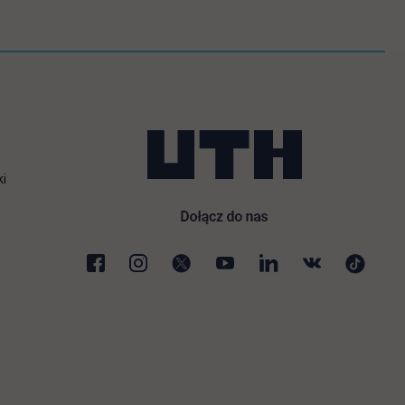
ki
karcie