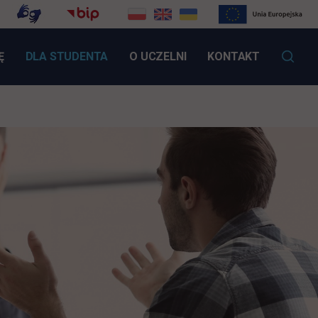
LINK OTWIERA SIĘ W NOWEJ KARCIE
Ę
DLA STUDENTA
O UCZELNI
KONTAKT