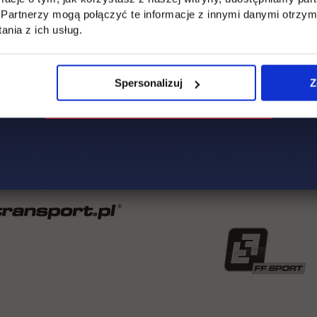
Partnerzy mogą połączyć te informacje z innymi danymi otrzym
nia z ich usług.
sparcia w zakresie kulturalnym
sparcia w zakresie wejścia na rynek pracy
Spersonalizuj
Z
sparcia w zakresie nauki zdalnej
sparcia – tutoring dla studenta