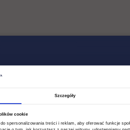
 wejścia na rynek pracy.
sparcia w zakresie nauki
sparcia w zakresie dydaktyki
wsparcia w zakresie materialnym
Szczegóły
wsparcia w zakresie społecznym
 plików cookie
do spersonalizowania treści i reklam, aby oferować funkcje sp
wsparcia w zakresie sportowym
ormacje o tym, jak korzystasz z naszej witryny, udostępniamy p