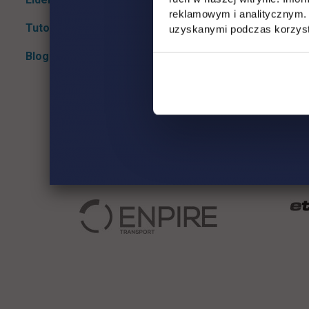
reklamowym i analitycznym. 
Tutoring
uzyskanymi podczas korzysta
System w
Blog
System w
System w
System w