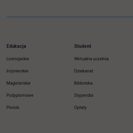
Pomiń
Informacje w stopce
stopkę
Edukacja
Student
Licencjackie
Wirtualna uczelnia
Inżynierskie
Dziekanat
Magisterskie
Biblioteka
Podyplomowe
Stypendia
Płońsk
Opłaty