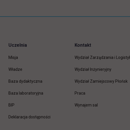
Uczelnia
Kontakt
Misja
Wydział Zarządzania i Logisty
Władze
Wydział Inżynieryjny
Baza dydaktyczna
Wydział Zamiejscowy Płońsk
link otwiera się w nowej 
Baza laboratoryjna
Praca
link otwiera się w nowej karcie
BIP
Wynajem sal
Deklaracja dostępności