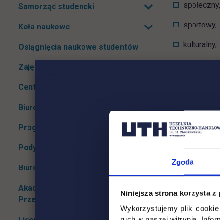
Rozwiń podmenu
społeczny,
Samorząd studencki
Rozwiń podmenu
sportowy,
Koła naukowe
Rozwiń podmenu
kulturalny,
Osiągnięcia naukowe studentów
ułatwienia
Zajęcia sportowe
Centrum Języków Obcych
System w
Rozwiń podmenu
Biuro karier
Rozwiń podmenu
System w
Program Erasmus+
Podyplomowe
System 
Rozwiń podmenu
Zgoda
Biuro Projektów Unijnych
System 
Akademicki Inkubator
Niniejsza strona korzysta z
Przedsiębiorczości UTH
Wykorzystujemy pliki cookie 
System 
ruch w naszej witrynie. Inf
Liderzy Kierunków