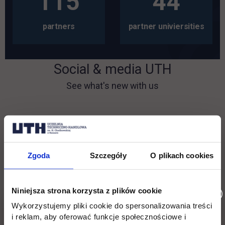
115
44
partners
partner univiersities
Social & media UTH
See what's new with us
Filter network
:
Zgoda
Szczegóły
O plikach cookies
Niniejsza strona korzysta z plików cookie
Wykorzystujemy pliki cookie do spersonalizowania treści
i reklam, aby oferować funkcje społecznościowe i