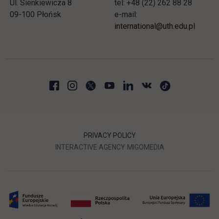
Ul. Sienkiewicza 8
tel: +48 (22) 262 88 28
09-100 Płońsk
e-mail:
international@uth.edu.pl
PRIVACY POLICY
LINK OPENS IN A NEW TAB
LINK OPENS IN A
INTERACTIVE AGENCY
MIGOMEDIA