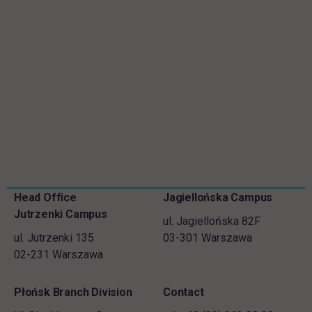
Skip
Head Office
Jagiellońska Campus
Footer information
footer
Jutrzenki Campus
ul. Jagiellońska 82F
ul. Jutrzenki 135
03-301 Warszawa
02-231 Warszawa
Płońsk Branch Division
Contact