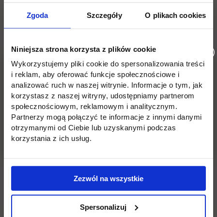
Zgoda
Szczegóły
O plikach cookies
Niniejsza strona korzysta z plików cookie
Wykorzystujemy pliki cookie do spersonalizowania treści
i reklam, aby oferować funkcje społecznościowe i
analizować ruch w naszej witrynie. Informacje o tym, jak
korzystasz z naszej witryny, udostępniamy partnerom
społecznościowym, reklamowym i analitycznym.
Partnerzy mogą połączyć te informacje z innymi danymi
otrzymanymi od Ciebie lub uzyskanymi podczas
International Mobility Specialist
korzystania z ich usług.
Aleksandra Tkacz-Sawicka, MA
Zezwól na wszystkie
link opens in 
e-mail:
aleksandra.tkacz-sawicka@uth.edu.pl
Spersonalizuj