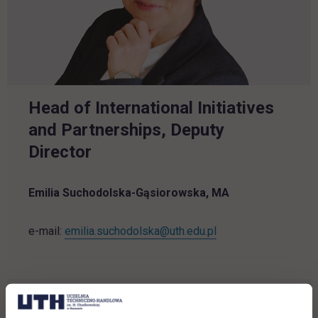
Head of International Initiatives
and Partnerships, Deputy
Director
Emilia Suchodolska-Gąsiorowska, MA
link opens in a new 
e-mail:
emilia.suchodolska@uth.edu.pl