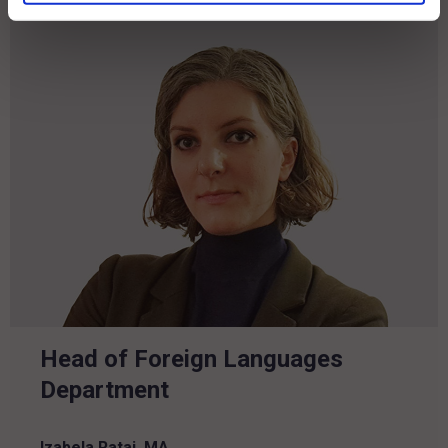
Head of Foreign Languages
Department
Izabela Rataj, MA