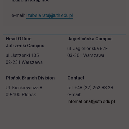
link opens in a new tab
e-mail:
izabela.rataj@uth.edu.pl
Skip
Head Office
Jagiellońska Campus
Footer information
footer
Jutrzenki Campus
ul. Jagiellońska 82F
ul. Jutrzenki 135
03-301 Warszawa
02-231 Warszawa
Płońsk Branch Division
Contact
Ul. Sienkiewicza 8
tel: +48 (22) 262 88 28
09-100 Płońsk
e-mail:
international@uth.edu.pl