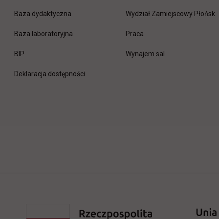
Baza dydaktyczna
Wydział Zamiejscowy Płońsk
link otwiera się w nowej 
Baza laboratoryjna
Praca
link otwiera się w nowej karcie
BIP
Wynajem sal
Deklaracja dostępności