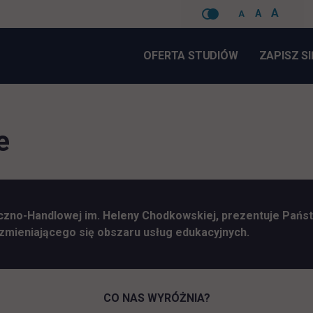
A
A
A
Pomiń
nawigacje
OFERTA STUDIÓW
ZAPISZ SI
e
zno-Handlowej im. Heleny Chodkowskiej, prezentuje Państ
zmieniającego się obszaru usług edukacyjnych.
CO NAS WYRÓŻNIA?