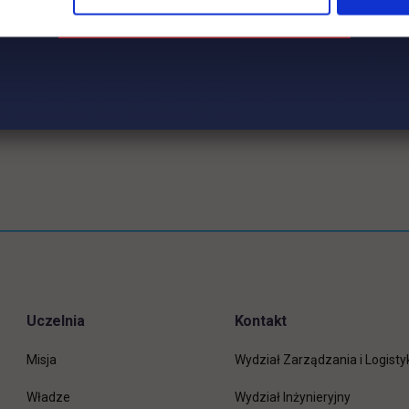
Uczelnia
Kontakt
Misja
Wydział Zarządzania i Logisty
Władze
Wydział Inżynieryjny