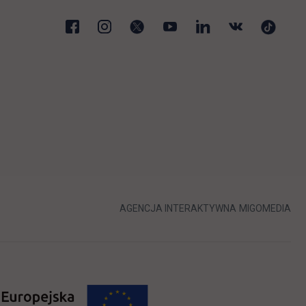
karcie
LINK OTWIERA 
LIN
AGENCJA INTERAKTYWNA
MIGOMEDIA