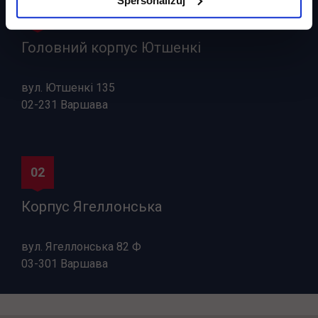
01
Головний корпус Ютшенкі
вул. Ютшенкі 135
02-231 Варшава
02
Корпус Ягеллонська
вул. Ягеллонська 82 Ф
03-301 Варшава