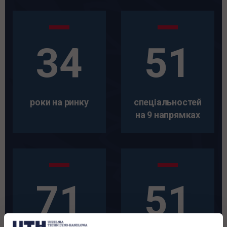
34
51
роки на ринку
спеціальностей
на 9 напрямках
71
51