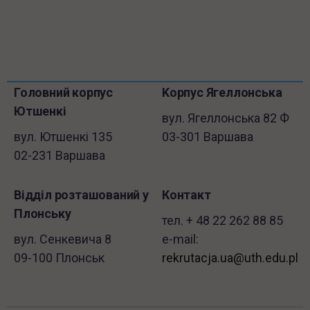
Інформація у футері
пропустити
Головний корпус
Kорпус Ягеллонська
нижній
Ютшенкі
вул. Ягеллонська 82 Ф
колонтитул
вул. Ютшенкі 135
03-301 Варшава
02-231 Варшава
Відділ розташований у
Контакт
Плонську
тел. + 48 22 262 88 85
вул. Сенкевичa 8
e-mail:
09-100 Плонськ
rekrutacja.ua@uth.edu.pl