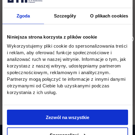
тисячі книжок в
реалізованих
бібліотеці
унійних проектів
Zgoda
Szczegóły
O plikach cookies
Niniejsza strona korzysta z plików cookie
Wykorzystujemy pliki cookie do spersonalizowania treści
i reklam, aby oferować funkcje społecznościowe i
115
44
analizować ruch w naszej witrynie. Informacje o tym, jak
korzystasz z naszej witryny, udostępniamy partnerom
społecznościowym, reklamowym i analitycznym.
Partnerzy mogą połączyć te informacje z innymi danymi
otrzymanymi od Ciebie lub uzyskanymi podczas
партнерів
партнерських
korzystania z ich usług.
навчальних
закладів
Zezwól na wszystkie
Spersonalizuj