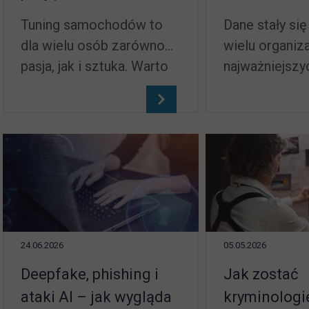
Tuning samochodów to
Dane stały się
dla wielu osób zarówno
wielu organiza
pasja, jak i sztuka. Warto
najważniejsz
mieć jednak świadomość
biznesowych. 
tego, że aby móc
którzy są w s
skutecznie i bezpiecznie
skutecznie je 
wdrażać poszczególne
wyciągać z ni
modyfikacje, niezbędne
są więc dziś 
jest również posiadanie
cenieni na ryn
naprawdę dużej wiedzy i
zatem zostać 
umiejętności. Te
danych? To m
24.06.2026
05.05.2026
natomiast można zdobyć
na to pytanie
na wiele różnych
odpowiadamy
Deepfake, phishing i
Jak zostać
sposobów – w tym przez
poniższym art
ataki AI – jak wygląda
kryminolog