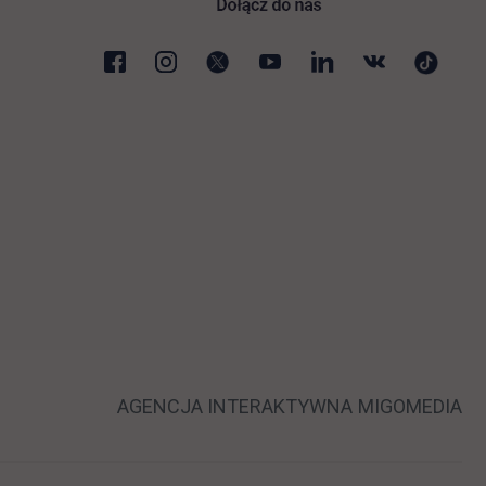
 nowej karcie
LINK OTWIERA
LI
AGENCJA INTERAKTYWNA
MIGOMEDIA