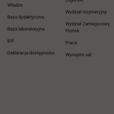
Władze
Wydział Inżynieryjny
Baza dydaktyczna
Wydział Zamiejscowy
Baza laboratoryjna
Płońsk
link otwiera się w nowej karcie
BIP
link otwiera się w
Praca
Deklaracja dostępności
Wynajem sal