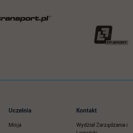
jak dokładnie wygląda
praca kierownika budowy,
jak krok po kroku zdobyć
uprawnienia budowlane
niezbędne dla tego
specjalisty oraz jakie
studia będą najlepszym
wyborem dla osób,
chcących nadzorować
przebieg procesów
budowlanych.
Zainteresowany? W takim
razie zapraszamy do
Uczelnia
Kontakt
lektury!
Misja
Wydział Zarządzania i
Logistyki