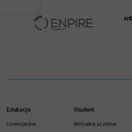
Pomiń
Informacje w stopce
stopkę
Edukacja
Student
Licencjackie
Wirtualna uczelnia