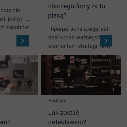
dlaczego firmy za to
 dziś dla
płacą?
cji jednym z
ych zasobów
Hiperpersonalizacja jest
Specjaliści,
dziś coraz ważniejszym
tanie
elementem strategii firm
analizować i
działających w wielu
ch wnioski,
różnych branżach.
niezwykle
Precyzyjne dostosowanie
ku. Jak
produktów czy też
analitykiem
sposobów komunikacji do
iędzy innymi
potrzeb różnych
29.04.2026
użytkowników jest
 w
Jak zostać
obecnie możliwe dzięki
ykule!
iem?
detektywem?
wykorzystaniu sztucznej