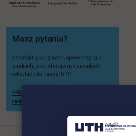
Masz pytania?
Skontaktuj się z nami, opowiemy Ci o
studiach, jakie oferujemy i zasadach
rekrutacji do naszej UTH.
+48 22 262 88 88
rekrutacja@uth.edu.pl