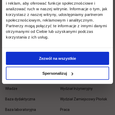
i reklam, aby oferować funkcje społecznościowe i
stopkę
analizować ruch w naszej witrynie. Informacje o tym, jak
Licencjackie
Wirtualna uczelnia
korzystasz z naszej witryny, udostępniamy partnerom
Inżynierskie
Dziekanat
społecznościowym, reklamowym i analitycznym.
Partnerzy mogą połączyć te informacje z innymi danymi
Magisterskie
Biblioteka
otrzymanymi od Ciebie lub uzyskanymi podczas
korzystania z ich usług.
Podyplomowe
Stypendia
Płońsk
Opłaty
Zezwól na wszystkie
Uczelnia
Kontakt
Spersonalizuj
Misja
Wydział Zarządzania i Logistyki
Władze
Wydział Inżynieryjny
Baza dydaktyczna
Wydział Zamiejscowy Płońsk
link otwiera się w nowej karc
Baza laboratoryjna
Praca