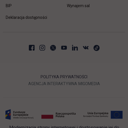
link otwiera się w nowej karcie
BIP
Wynajem sal
Deklaracja dostępności
POLITYKA PRYWATNOŚCI
LINK OTWIERA SIĘ W NOWEJ
LINK OTWIERA 
AGENCJA INTERAKTYWNA
MIGOMEDIA
Modernizacja strony internetowej i dostosowanie jej do