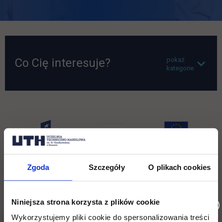
Co Cię interesuje?
pokaż
kategorie
Zgoda
Szczegóły
O plikach cookies
Nie ma dostępnych aktualności.
Niniejsza strona korzysta z plików cookie
Wykorzystujemy pliki cookie do spersonalizowania treści
Pomiń
Edukacja
Student
Informacje w stopce