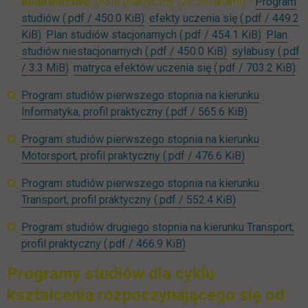
Budownictwo
, profil praktyczny (ze zmianami) -
Program
link otwiera się w nowej karcie
studiów
(.pdf / 450.0 KiB)
,
efekty uczenia się
(.pdf / 449.2
link otwiera się w nowej karcie
link otwie
KiB)
,
Plan studiów stacjonarnych
(.pdf / 454.1 KiB)
,
Plan
link otwiera się 
studiów niestacjonarnych
(.pdf / 450.0 KiB)
,
sylabusy
(.pdf
link otwiera się w nowej karcie
li
/ 3.3 MiB)
,
matryca efektów uczenia się
(.pdf / 703.2 KiB)
,
Program studiów pierwszego stopnia na kierunku
link otwiera 
Informatyka, profil praktyczny
(.pdf / 565.6 KiB)
Program studiów pierwszego stopnia na kierunku
link otwiera 
Motorsport, profil praktyczny
(.pdf / 476.6 KiB)
Program studiów pierwszego stopnia na kierunku
link otwiera si
Transport, profil praktyczny
(.pdf / 552.4 KiB)
Program studiów drugiego stopnia na kierunku Transport,
link otwiera się w nowej k
profil praktyczny
(.pdf / 466.9 KiB)
Programy studiów dla cyklu
kształcenia rozpoczynającego się od