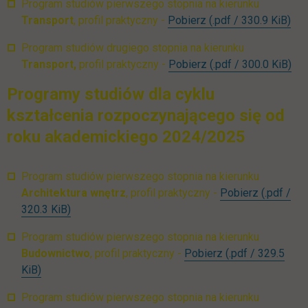
Program studiów pierwszego stopnia na kierunku
UTH_Transport_I_st
lin
Transport
, profil praktyczny -
Pobierz
(.pdf / 330.9 KiB)
Program studiów drugiego stopnia na kierunku
UTH_Transport_II_s
lin
Transport,
profil praktyczny -
Pobierz
(.pdf / 300.0 KiB)
Programy studiów dla cyklu
kształcenia rozpoczynającego się od
roku akademickiego 2024/2025
Program studiów pierwszego stopnia na kierunku
UTH_AW_I
Architektura wnętrz
, profil praktyczny -
Pobierz
(.pdf /
link otwiera się w nowej karcie
320.3 KiB)
Program studiów pierwszego stopnia na kierunku
UTH_Budownictw
Budownictwo
, profil praktyczny -
Pobierz
(.pdf / 329.5
link otwiera się w nowej karcie
KiB)
Program studiów pierwszego stopnia na kierunku