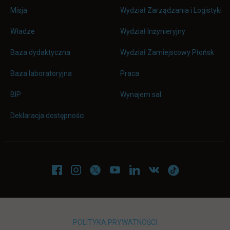
Misja
Wydział Zarządzania i Logistyki
Władze
Wydział Inżynieryjny
Baza dydaktyczna
Wydział Zamiejscowy Płońsk
link otwiera się w nowej karc
Baza laboratoryjna
Praca
link otwiera się w nowej karcie
BIP
Wynajem sal
Deklaracja dostępności
POLITYKA PRYWATNOŚCI