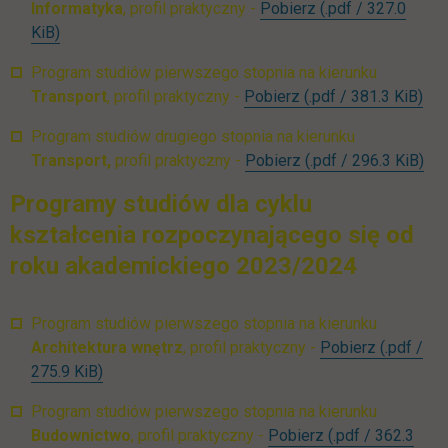
UTH_Informatyka
Informatyka
, profil praktyczny -
Pobierz
(.pdf / 327.0
link otwiera się w nowej karcie
KiB)
Program studiów pierwszego stopnia na kierunku
UTH_Transport_I_st
lin
Transport
, profil praktyczny -
Pobierz
(.pdf / 381.3 KiB)
Program studiów drugiego stopnia na kierunku
UTH_Transport_II_s
lin
Transport,
profil praktyczny -
Pobierz
(.pdf / 296.3 KiB)
Programy studiów dla cyklu
kształcenia rozpoczynającego się od
roku akademickiego 2023/2024
Program studiów pierwszego stopnia na kierunku
UTH_AW_I
Architektura wnętrz
, profil praktyczny -
Pobierz
(.pdf /
link otwiera się w nowej karcie
275.9 KiB)
Program studiów pierwszego stopnia na kierunku
UTH_Budownictw
Budownictwo
, profil praktyczny -
Pobierz
(.pdf / 362.3