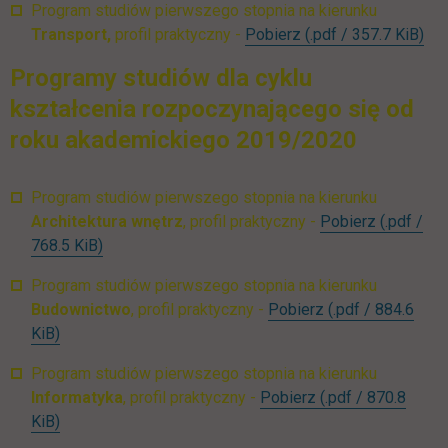
Program studiów pierwszego stopnia na kierunku
UTH_Transport_I_st
lin
Transport,
profil praktyczny -
Pobierz
(.pdf / 357.7 KiB)
Programy studiów dla cyklu
kształcenia rozpoczynającego się od
roku akademickiego 2019/2020
Program studiów pierwszego stopnia na kierunku
UTH_Archi
Architektura wnętrz
, profil praktyczny -
Pobierz
(.pdf /
link otwiera się w nowej karcie
768.5 KiB)
Program studiów pierwszego stopnia na kierunku
UTH_Budownictwo
Budownictwo
, profil praktyczny -
Pobierz
(.pdf / 884.6
link otwiera się w nowej karcie
KiB)
Program studiów pierwszego stopnia na kierunku
UTH_Informatyka
Informatyka
, profil praktyczny -
Pobierz
(.pdf / 870.8
link otwiera się w nowej karcie
KiB)