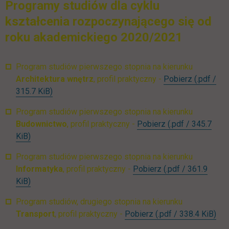
Programy studiów dla cyklu
kształcenia rozpoczynającego się od
roku akademickiego 2020/2021
Program studiów pierwszego stopnia na kierunku
UTH_Arch
Architektura wnętrz
, profil praktyczny -
Pobierz
(.pdf /
link otwiera się w nowej karcie
315.7 KiB)
Program studiów pierwszego stopnia na kierunku
UTH_Budownictw
Budownictwo
, profil praktyczny -
Pobierz
(.pdf / 345.7
link otwiera się w nowej karcie
KiB)
Program studiów pierwszego stopnia na kierunku
UTH_Informatyka
Informatyka
, profil praktyczny -
Pobierz
(.pdf / 361.9
link otwiera się w nowej karcie
KiB)
Program studiów, drugiego stopnia na kierunku
UTH_Transport_II_s
lin
Transport
, profil praktyczny -
Pobierz
(.pdf / 338.4 KiB)