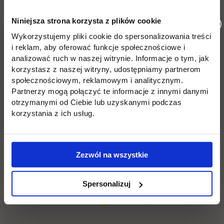
Program studiów pierwszego stopnia na kierunku
Niniejsza strona korzysta z plików cookie
UTH_Budownictw
Budownictwo
, profil praktyczny -
Pobierz
(.pdf / 361.1
Wykorzystujemy pliki cookie do spersonalizowania treści
link otwiera się w nowej karcie
KiB)
i reklam, aby oferować funkcje społecznościowe i
analizować ruch w naszej witrynie. Informacje o tym, jak
Program studiów pierwszego stopnia na kierunku
korzystasz z naszej witryny, udostępniamy partnerom
UTH_Informatyka_
Informatyka
, profil praktyczny -
Pobierz
(.pdf / 384.7
społecznościowym, reklamowym i analitycznym.
link otwiera się w nowej karcie
KiB)
Partnerzy mogą połączyć te informacje z innymi danymi
otrzymanymi od Ciebie lub uzyskanymi podczas
Program studiów pierwszego stopnia na kierunku
korzystania z ich usług.
UTH_Transport_I_st
lin
Transport
, profil praktyczny -
Pobierz
(.pdf / 383.3 KiB)
Program studiów drugiego stopnia na kierunku
UTH_Transport_IIst
lin
Transport,
profil praktyczny -
Pobierz
(.pdf / 352.3 KiB)
Zezwól na wszystkie
Programy studiów dla cyklu
kształcenia rozpoczynającego się od
Spersonalizuj
roku akademickiego 2021/2022