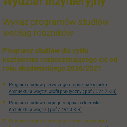
Wydział Inżynieryjny
Wykaz programów studiów
według roczników
Programy studiów dla cyklu
kształcenia rozpoczynającego się od
roku akademickiego 2026/2027
Program studiów pierwszego stopnia na kierunku
link 
Architektura wnętrz, profil praktyczny
(.pdf / 524.7 KiB)
Program studiów drugiego stopnia na kierunku
link otwiera się w nowe
Architektura wnętrz
(.pdf / 494.3 KiB)
Program studiów pierwszego stopnia na kierunku