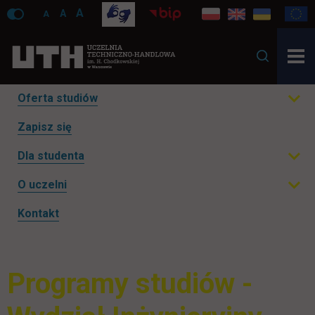
A
A
A
Pomiń
Oferta studiów
Rozwiń podmenu
nawigacje
link otwiera się w nowej karcie
Zapisz się
Dla studenta
Rozwiń podmenu
O uczelni
Rozwiń podmenu
Kontakt
Programy studiów -