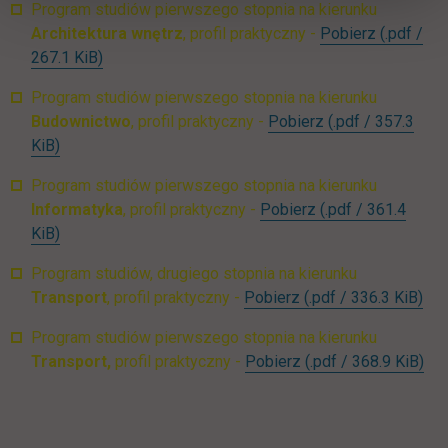
Program studiów pierwszego stopnia na kierunku
UTH_Arch
Architektura wnętrz
, profil praktyczny -
Pobierz
(.pdf /
link otwiera się w nowej karcie
267.1 KiB)
Program studiów pierwszego stopnia na kierunku
UTH_Budownictw
Budownictwo
, profil praktyczny -
Pobierz
(.pdf / 357.3
link otwiera się w nowej karcie
KiB)
Program studiów pierwszego stopnia na kierunku
UTH_Informatyka
Informatyka
, profil praktyczny -
Pobierz
(.pdf / 361.4
link otwiera się w nowej karcie
KiB)
Program studiów, drugiego stopnia na kierunku
UTH_Transport_II_s
lin
Transport
, profil praktyczny -
Pobierz
(.pdf / 336.3 KiB)
Program studiów pierwszego stopnia na kierunku
UTH_Transport_I_st
lin
Transport,
profil praktyczny -
Pobierz
(.pdf / 368.9 KiB)