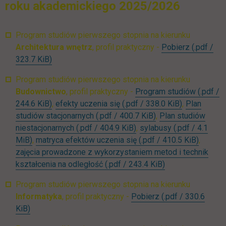
roku akademickiego 2025/2026
Program studiów pierwszego stopnia na kierunku
UTH_AW_I
Architektura wnętrz
, profil praktyczny -
Pobierz
(.pdf /
link otwiera się w nowej karcie
323.7 KiB)
Program studiów pierwszego stopnia na kierunku
Budownictwo
, profil praktyczny -
Program studiów
(.pdf /
link otwiera się w nowej karcie
link otwiera
244.6 KiB)
,
efekty uczenia się
(.pdf / 338.0 KiB)
,
Plan
link otwiera się w n
studiów stacjonarnych
(.pdf / 400.7 KiB)
,
Plan studiów
link otwiera się w nowej k
niestacjonarnych
(.pdf / 404.9 KiB)
,
sylabusy
(.pdf / 4.1
link otwiera się w nowej karcie
link otw
MiB)
,
matryca efektów uczenia się
(.pdf / 410.5 KiB)
,
zajęcia prowadzone z wykorzystaniem metod i technik
link otwiera się 
kształcenia na odległość
(.pdf / 243.4 KiB)
Program studiów pierwszego stopnia na kierunku
UTH_Informatyka
Informatyka
, profil praktyczny -
Pobierz
(.pdf / 330.6
link otwiera się w nowej karcie
KiB)