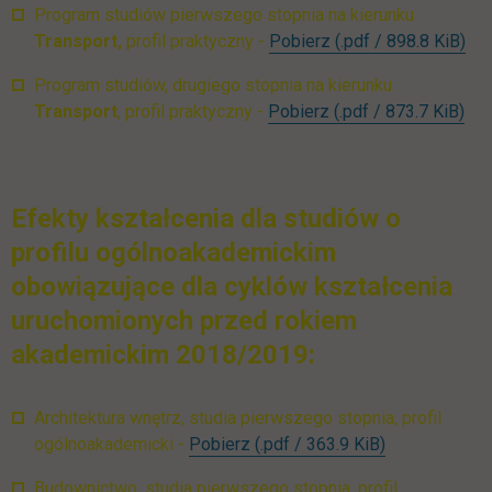
Program studiów pierwszego stopnia na kierunku
UTH_Transport_I_st
lin
Transport,
profil praktyczny -
Pobierz
(.pdf / 898.8 KiB)
Program studiów, drugiego stopnia na kierunku
UTH_Transport_II_st
lin
Transport
, profil praktyczny -
Pobierz
(.pdf / 873.7 KiB)
Efekty kształcenia dla studiów o
profilu ogólnoakademickim
obowiązujące dla cyklów kształcenia
uruchomionych przed rokiem
akademickim 2018/2019:
Architektura wnętrz, studia pierwszego stopnia, profil
Efekty ksztalcenia Architektur
link otwiera s
ogólnoakademicki -
Pobierz
(.pdf / 363.9 KiB)
Budownictwo, studia pierwszego stopnia, profil