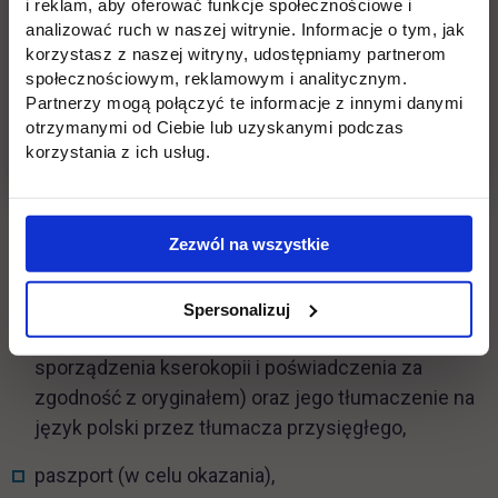
i reklam, aby oferować funkcje społecznościowe i
dowód osobisty (w celu okazania),
analizować ruch w naszej witrynie. Informacje o tym, jak
korzystasz z naszej witryny, udostępniamy partnerom
potwierdzenie wniesienia opłaty rekrutacyjnej.
społecznościowym, reklamowym i analitycznym.
Partnerzy mogą połączyć te informacje z innymi danymi
Kandydat zobowiązany jest do podpisania wydruku
otrzymanymi od Ciebie lub uzyskanymi podczas
dokumentów z systemu Rekrutacji on-line.
korzystania z ich usług.
Kandydaci z dyplomem zagranicznym oraz
Zezwól na wszystkie
cudzoziemcy
składają zalegalizowany dyplom ukończenia
Spersonalizuj
studiów i kartę przebiegu studiów (w celu
sporządzenia kserokopii i poświadczenia za
zgodność z oryginałem) oraz jego tłumaczenie na
język polski przez tłumacza przysięgłego,
paszport (w celu okazania),