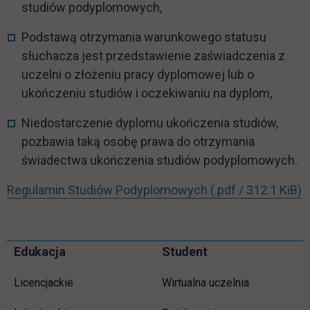
studiów podyplomowych,
Podstawą otrzymania warunkowego statusu
słuchacza jest przedstawienie zaświadczenia z
uczelni o złożeniu pracy dyplomowej lub o
ukończeniu studiów i oczekiwaniu na dyplom,
Niedostarczenie dyplomu ukończenia studiów,
pozbawia taką osobę prawa do otrzymania
świadectwa ukończenia studiów podyplomowych.
l
Regulamin Studiów Podyplomowych
(.pdf / 312.1 KiB)
Informacje w stopce
Pomiń
Edukacja
Student
stopkę
Licencjackie
Wirtualna uczelnia