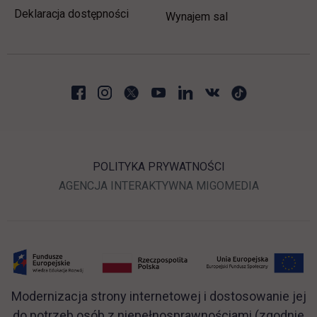
Deklaracja dostępności
Wynajem sal
POLITYKA PRYWATNOŚCI
LINK OTWIERA SIĘ W N
LINK OTWI
AGENCJA INTERAKTYWNA
MIGOMEDIA
Modernizacja strony internetowej i dostosowanie jej
do potrzeb osób z niepełnosprawnościami (zgodnie