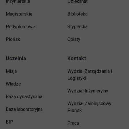
Inżynierskie
Dziekanat
Magisterskie
Biblioteka
Podyplomowe
Stypendia
Płońsk
Opłaty
Uczelnia
Kontakt
Misja
Wydział Zarządzania i
Logistyki
Władze
Wydział Inżynieryjny
Baza dydaktyczna
Wydział Zamiejscowy
Baza laboratoryjna
Płońsk
link otwiera się w nowej karcie
BIP
link otwiera się w nowej 
Praca