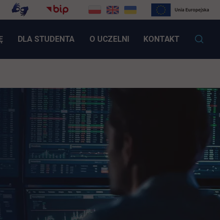
LINK OTWIERA SIĘ W NOWEJ KARCIE
Ę
DLA STUDENTA
O UCZELNI
KONTAKT