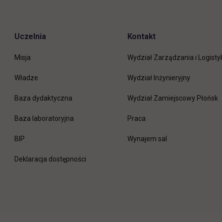
Uczelnia
Kontakt
Misja
Wydział Zarządzania i Logisty
Władze
Wydział Inżynieryjny
Baza dydaktyczna
Wydział Zamiejscowy Płońsk
link otwiera się w nowej 
Baza laboratoryjna
Praca
link otwiera się w nowej karcie
BIP
Wynajem sal
Deklaracja dostępności