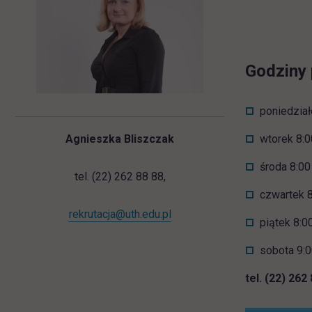
Godziny 
poniedział
Agnieszka Bliszczak
wtorek 8:0
środa 8:00
tel. (22) 262 88 88,
czwartek 8
rekrutacja@uth.edu.pl
piątek 8:0
sobota 9:0
tel. (22) 262