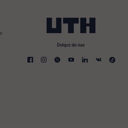
ki
karcie