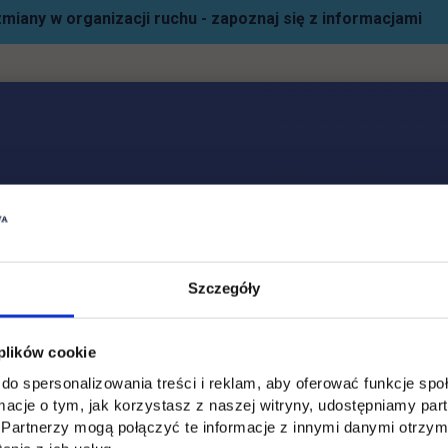
miany w organizacji ruchu - zapoznaj się z informacjami
Social & media UTH
Zobacz, co u nas słychać
All
Filter network
:
Szczegóły
 plików cookie
do spersonalizowania treści i reklam, aby oferować funkcje sp
ormacje o tym, jak korzystasz z naszej witryny, udostępniamy p
Partnerzy mogą połączyć te informacje z innymi danymi otrzym