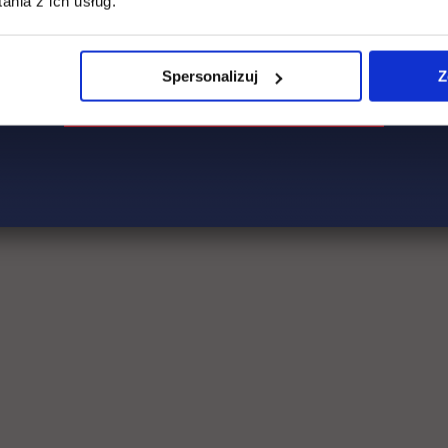
nia z ich usług.
Spersonalizuj
Z