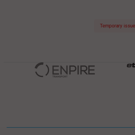
Temporary issue 
Pomiń
Informacje w stopce