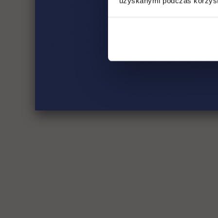
uzyskanymi podczas korzysta