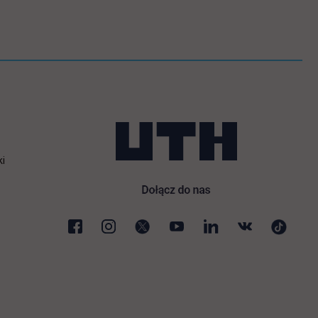
ki
karcie