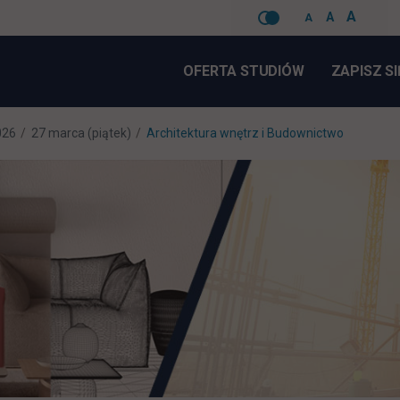
A
A
A
Pomiń
nawigacje
OFERTA STUDIÓW
ZAPISZ SI
026
27 marca (piątek)
Architektura wnętrz i Budownictwo