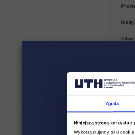
Prowa
Kiedy:
Gdzie
„Cy
inży
Zgoda
Prowa
Niniejsza strona korzysta z
Kiedy:
Wykorzystujemy pliki cookie 