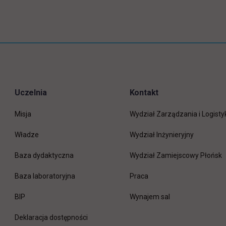
Uczelnia
Kontakt
Misja
Wydział Zarządzania i Logisty
Władze
Wydział Inżynieryjny
Baza dydaktyczna
Wydział Zamiejscowy Płońsk
link otwiera się w nowej 
Baza laboratoryjna
Praca
link otwiera się w nowej karcie
BIP
Wynajem sal
Deklaracja dostępności