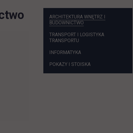
ictwo
POMIŃ
ARCHITEKTURA WNĘTRZ I
NAWIGACJE
BUDOWNICTWO
TRANSPORT I LOGISTYKA
TRANSPORTU
INFORMATYKA
POKAZY I STOISKA