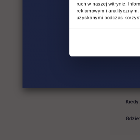
ruch w naszej witrynie. Inf
Gdzie
reklamowym i analitycznym. 
uzyskanymi podczas korzysta
„Pr
ust
obi
Prowa
Kiedy:
Gdzie