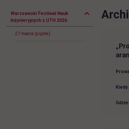
Zwiń podmenu
Archi
Pomiń
Warszawski Festiwal Nauk
nawigacje
Inżynieryjnych z UTH 2026
27 marca (piątek)
„Pro
ara
Prowa
Kiedy:
Gdzie