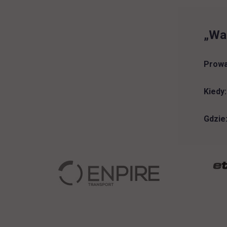
„War
Prowa
Kiedy:
Gdzie