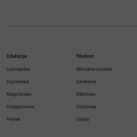
Pomiń
Informacje w stopce
stopkę
Edukacja
Student
Licencjackie
Wirtualna uczelnia
Inżynierskie
Dziekanat
Magisterskie
Biblioteka
Podyplomowe
Stypendia
Płońsk
Opłaty