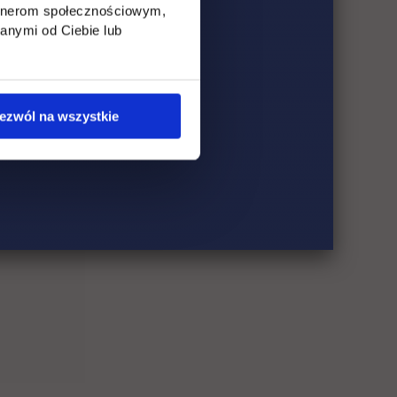
artnerom społecznościowym,
anymi od Ciebie lub
ezwól na wszystkie
m
em