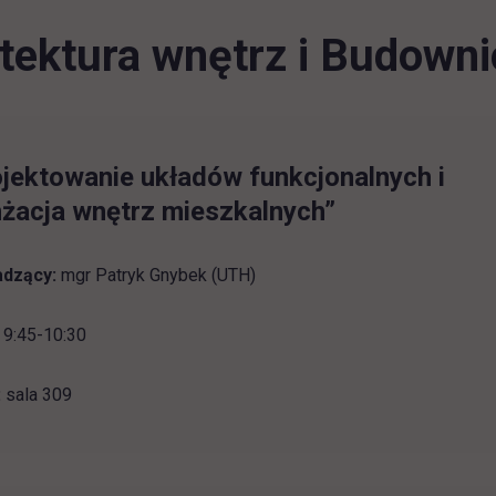
tektura wnętrz i Budown
jektowanie układów funkcjonalnych i
nżacja wnętrz mieszkalnych”
dzący:
mgr Patryk Gnybek (UTH)
9:45-10:30
:
sala 309