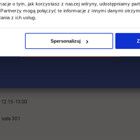
ormacje o tym, jak korzystasz z naszej witryny, udostępniamy p
:
sala 310
Partnerzy mogą połączyć te informacje z innymi danymi otrzym
nia z ich usług.
Spersonalizuj
Z
aktyczne zadania fotograficzne z ręczny
awianiem parametrów ekspozycji i dobor
ektywów”
dzący:
dr inż. Grzegorz Glinko (UTH)
12:15-13:00
:
sala 301