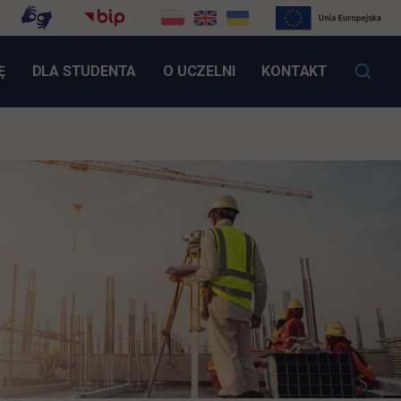
LINK OTWIERA SIĘ W NOWEJ KARCIE
Ę
DLA STUDENTA
O UCZELNI
KONTAKT