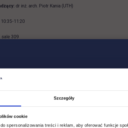
dzący:
dr inż. arch. Piotr Kania (UTH)
10:35-11:20
:
sale 309
frowy Plac Budowy - nowoczesne narzędz
niera”
Szczegóły
dzący:
dr. inż. Łukasz Mazur (UTH)
 plików cookie
10:35-11:20
do spersonalizowania treści i reklam, aby oferować funkcje sp