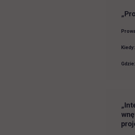
„Pro
Prowa
Kiedy:
Gdzie
„Int
wnęt
proj