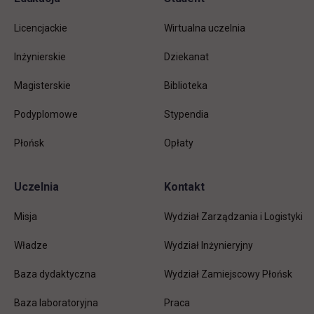
Informacje w stopce
stopkę
Licencjackie
Wirtualna uczelnia
Inżynierskie
Dziekanat
Magisterskie
Biblioteka
Podyplomowe
Stypendia
Płońsk
Opłaty
Uczelnia
Kontakt
Misja
Wydział Zarządzania i Logistyki
Władze
Wydział Inżynieryjny
Baza dydaktyczna
Wydział Zamiejscowy Płońsk
link otwiera się w nowej karc
Baza laboratoryjna
Praca