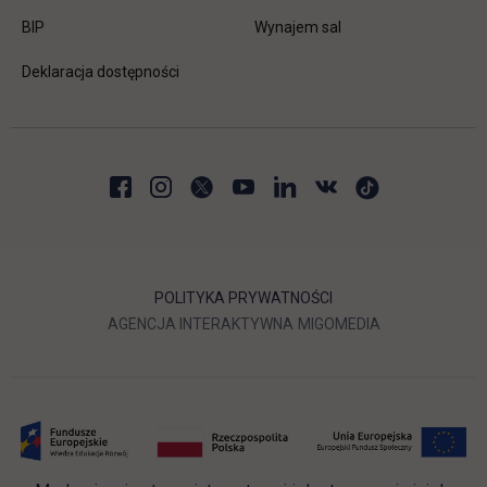
link otwiera się w nowej karcie
BIP
Wynajem sal
Deklaracja dostępności
POLITYKA PRYWATNOŚCI
LINK OTWIERA SIĘ W NOWEJ
LINK OTWIERA 
AGENCJA INTERAKTYWNA
MIGOMEDIA