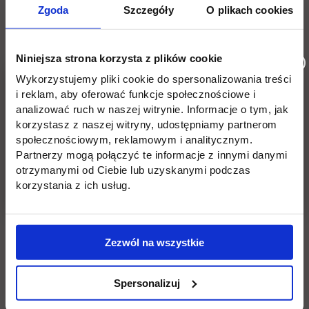
Płońsk
Opłaty
Zgoda
Szczegóły
O plikach cookies
Uczelnia
Kontakt
Niniejsza strona korzysta z plików cookie
Misja
Wydział Zarządzania i Logistyki
Wykorzystujemy pliki cookie do spersonalizowania treści
i reklam, aby oferować funkcje społecznościowe i
Władze
Wydział Inżynieryjny
analizować ruch w naszej witrynie. Informacje o tym, jak
korzystasz z naszej witryny, udostępniamy partnerom
Baza dydaktyczna
Wydział Zamiejscowy Płońsk
społecznościowym, reklamowym i analitycznym.
Partnerzy mogą połączyć te informacje z innymi danymi
link otwiera się w nowej karc
Baza laboratoryjna
Praca
otrzymanymi od Ciebie lub uzyskanymi podczas
korzystania z ich usług.
link otwiera się w nowej karcie
BIP
Wynajem sal
Deklaracja dostępności
Zezwól na wszystkie
Spersonalizuj