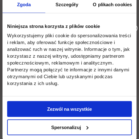
Płońsk
Opłaty
Zgoda
Szczegóły
O plikach cookies
Uczelnia
Kontakt
Niniejsza strona korzysta z plików cookie
Misja
Wydział Zarządzania i Logistyki
Wykorzystujemy pliki cookie do spersonalizowania treści
i reklam, aby oferować funkcje społecznościowe i
Władze
Wydział Inżynieryjny
analizować ruch w naszej witrynie. Informacje o tym, jak
korzystasz z naszej witryny, udostępniamy partnerom
Baza dydaktyczna
Wydział Zamiejscowy Płońsk
społecznościowym, reklamowym i analitycznym.
Partnerzy mogą połączyć te informacje z innymi danymi
link otwiera się w nowej karc
Baza laboratoryjna
Praca
otrzymanymi od Ciebie lub uzyskanymi podczas
korzystania z ich usług.
link otwiera się w nowej karcie
BIP
Wynajem sal
Deklaracja dostępności
Zezwól na wszystkie
Spersonalizuj