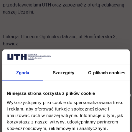
przedstawicielami UTH oraz zapoznać z ofertą edukacyjną
naszej Uczelni.
Lokacja: I Liceum Ogólnokształcace, ul. Bonifraterska 3,
Łowicz
Wróć
Zgoda
Szczegóły
O plikach cookies
Pomiń
Edukacja
Student
Informacje w stopce
stopkę
Licencjackie
Wirtualna uczelnia
Niniejsza strona korzysta z plików cookie
Inżynierskie
Dziekanat
Wykorzystujemy pliki cookie do spersonalizowania treści
i reklam, aby oferować funkcje społecznościowe i
Magisterskie
Biblioteka
analizować ruch w naszej witrynie. Informacje o tym, jak
korzystasz z naszej witryny, udostępniamy partnerom
Podyplomowe
Stypendia
społecznościowym, reklamowym i analitycznym.