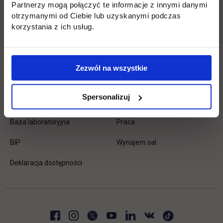
Partnerzy mogą połączyć te informacje z innymi danymi
Płońsk
Opłaty
otrzymanymi od Ciebie lub uzyskanymi podczas
korzystania z ich usług.
Uczelnia
Kontakt
Misja
Wydział Zarządzania i Logistyki
Zezwól na wszystkie
Władze
Wydział Inżynieryjny
Spersonalizuj
Baza dydaktyczna
Wydział Zamiejscowy Płońsk
link otwiera się w nowej karc
Baza laboratoryjna
Praca
link otwiera się w nowej karcie
BIP
Wynajem sal
Deklaracja dostępności