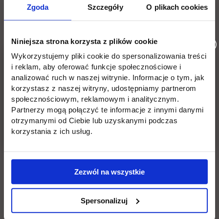
Płońsk
Opłaty
Zgoda
Szczegóły
O plikach cookies
Uczelnia
Kontakt
Niniejsza strona korzysta z plików cookie
Misja
Wydział Zarządzania i Logistyki
Wykorzystujemy pliki cookie do spersonalizowania treści
i reklam, aby oferować funkcje społecznościowe i
Władze
Wydział Inżynieryjny
analizować ruch w naszej witrynie. Informacje o tym, jak
korzystasz z naszej witryny, udostępniamy partnerom
Baza dydaktyczna
Wydział Zamiejscowy Płońsk
społecznościowym, reklamowym i analitycznym.
Partnerzy mogą połączyć te informacje z innymi danymi
link otwiera się w nowej karc
Baza laboratoryjna
Praca
otrzymanymi od Ciebie lub uzyskanymi podczas
korzystania z ich usług.
link otwiera się w nowej karcie
BIP
Wynajem sal
Deklaracja dostępności
Zezwól na wszystkie
Spersonalizuj