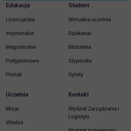
Pomiń
Edukacja
Student
Informacje w stopce
stopkę
Licencjackie
Wirtualna uczelnia
Inżynierskie
Dziekanat
Magisterskie
Biblioteka
Podyplomowe
Stypendia
Płońsk
Opłaty
Uczelnia
Kontakt
Misja
Wydział Zarządzania i
Logistyki
Władze
Wydział Inżynieryjny