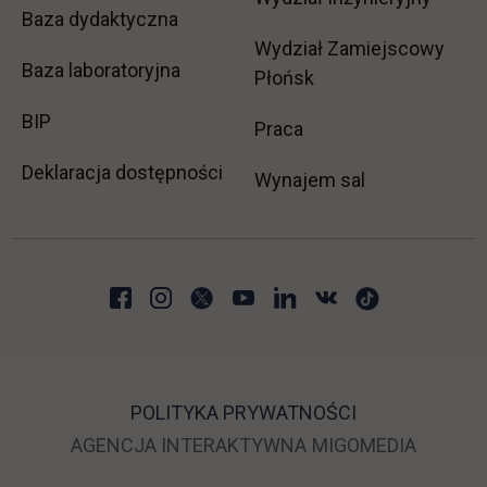
Baza dydaktyczna
Wydział Zamiejscowy
Baza laboratoryjna
Płońsk
link otwiera się w nowej karcie
BIP
link otwiera się w no
Praca
Deklaracja dostępności
Wynajem sal
POLITYKA PRYWATNOŚCI
LINK OTWIERA SIĘ 
LINK O
AGENCJA INTERAKTYWNA
MIGOMEDIA