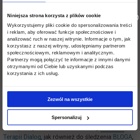
Warszawie już od 17 lat i pomogła ponad
100.000 osób, zatrudnia kilkuset
Niniejsza strona korzysta z plików cookie
profesjonalnych, zweryfikowanych psychologów,
Wykorzystujemy pliki cookie do spersonalizowania treści
i reklam, aby oferować funkcje społecznościowe i
psychoterapeutów i lekarzy psychiatrów.
analizować ruch w naszej witrynie. Informacje o tym, jak
korzystasz z naszej witryny, udostępniamy partnerom
Centrum Terapii Dialog zapewnia dedykowaną
społecznościowym, reklamowym i analitycznym.
Partnerzy mogą połączyć te informacje z innymi danymi
osobę, która pokieruje Cię do odpowiedniego
otrzymanymi od Ciebie lub uzyskanymi podczas
specjalisty. Konsultacja z
korzystania z ich usług.
psychologiem/psychiatrą objęta jest całkowitą
tajemnicą lekarską – nikt oprócz Ciebie nie
będzie miał dostępu do Twoich danych oraz
Zezwól na wszystkie
przebiegu konsultacji.
Spersonalizuj
Zachęcamy do odwiedzenia strony
Centrum
link otwiera się w nowej karcie
li
Terapii Dialog
, jak również do śledzenia
BLOGA
,