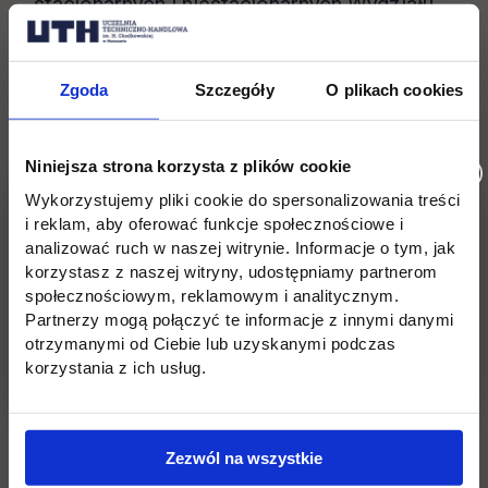
stacjonarnych i niestacjonarnych Wydziału
Inżynieryjnego dla kierunków Transport,
Budownictwo oraz Wydziału Zarządzania i
Zgoda
Szczegóły
O plikach cookies
Logistyki dla kierunków Bezpieczeństwo
wewnętrzne, Zarządzanie, Finanse i
rachunkowość, i dostosowanie ich do potrzeb
Niniejsza strona korzysta z plików cookie
pracodawców w regionie poprzez realizacje
Wykorzystujemy pliki cookie do spersonalizowania treści
i reklam, aby oferować funkcje społecznościowe i
certyfikowanych szkoleń, zajęć
analizować ruch w naszej witrynie. Informacje o tym, jak
warsztatowych, wizyt studyjnych;
korzystasz z naszej witryny, udostępniamy partnerom
społecznościowym, reklamowym i analitycznym.
podniesienie kompetencji zawodowych
Partnerzy mogą połączyć te informacje z innymi danymi
otrzymanymi od Ciebie lub uzyskanymi podczas
studentów studiów stacjonarnych i
korzystania z ich usług.
niestacjonarnych kierunków Transport,
Budownictwo, Architektura wnętrz na
Wydziale Inżynieryjnym i dostosowanie ich do
Zezwól na wszystkie
potrzeb pracodawców w regionie poprzez