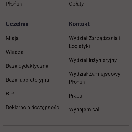
Płońsk
Opłaty
Uczelnia
Kontakt
Misja
Wydział Zarządzania i
Logistyki
Władze
Wydział Inżynieryjny
Baza dydaktyczna
Wydział Zamiejscowy
Baza laboratoryjna
Płońsk
link otwiera się w nowej karcie
BIP
link otwiera się w no
Praca
Deklaracja dostępności
Wynajem sal