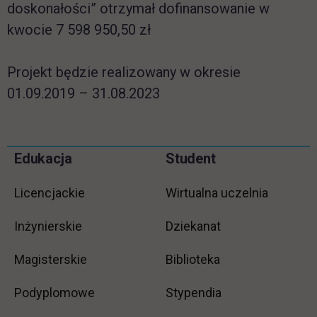
doskonałości” otrzymał dofinansowanie w
kwocie 7 598 950,50 zł
Projekt będzie realizowany w okresie
01.09.2019 – 31.08.2023
Pomiń
Edukacja
Student
Informacje w stopce
stopkę
Licencjackie
Wirtualna uczelnia
Inżynierskie
Dziekanat
Magisterskie
Biblioteka
Podyplomowe
Stypendia