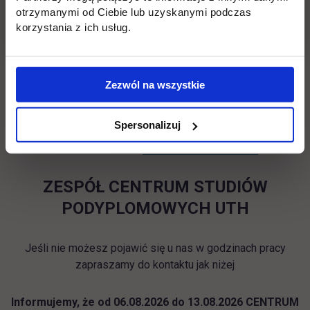
otrzymanymi od Ciebie lub uzyskanymi podczas
korzystania z ich usług.
czwartek 8:00 - 16:00
piątek 8:00 - 16:00
Zezwól na wszystkie
sobota 9:00-13:00
Spersonalizuj
tel. (22) 262 88 88, e-mail:
rekrutacja@uth.edu.pl
ZESPÓŁ CENTRUM STUDIÓW
PODYPLOMOWYCH UTH
Jeśli nie możesz pojawić się u nas w godzinach pracy
zapraszamy do kontaktu jak niżej
Informujemy, że od 06.08.2026 do 13.08.2026 CENTRUM