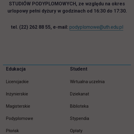
STUDIÓW PODYPLOMOWYCH, ze względu na okres
urlopowy pełni dyżury w godzinach od 16:30 do 17:30.
tel. (22) 262 88 55, e-mail:
podyplomowe@uth.edu.pl
Pomiń
Edukacja
Student
Informacje w stopce
stopkę
Licencjackie
Wirtualna uczelnia
Inżynierskie
Dziekanat
Magisterskie
Biblioteka
Podyplomowe
Stypendia
Płońsk
Opłaty