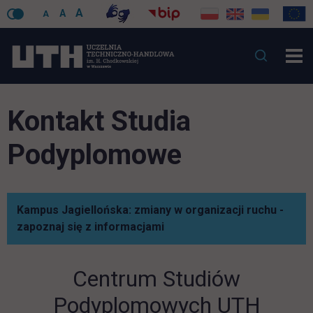
A
A
A
Kontakt Studia
Podyplomowe
Kampus Jagiellońska: zmiany w organizacji ruchu -
link otwiera się w nowej kar
zapoznaj się z informacjami
Centrum Studiów
Podyplomowych UTH