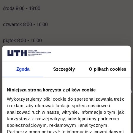
środa 8:00 - 18:00
czwartek 8:00 - 16:00
piątek 8:00 - 16:00
sobota 9:00-13:00
Zgoda
Szczegóły
O plikach cookies
Godziny pracy Biura Rekrutacji w
Kampusie Jutrzenki:
Niniejsza strona korzysta z plików cookie
Wykorzystujemy pliki cookie do spersonalizowania treści
poniedziałek 8:00 - 16:00
i reklam, aby oferować funkcje społecznościowe i
analizować ruch w naszej witrynie. Informacje o tym, jak
wtorek 8:00 - 16:00
korzystasz z naszej witryny, udostępniamy partnerom
społecznościowym, reklamowym i analitycznym.
Partnerzy mogą połączyć te informacje z innymi danymi
środa 8:00 - 18:00