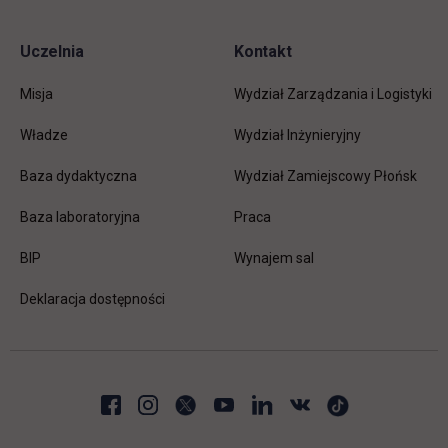
Uczelnia
Kontakt
Misja
Wydział Zarządzania i Logistyki
Władze
Wydział Inżynieryjny
Baza dydaktyczna
Wydział Zamiejscowy Płońsk
link otwiera się w nowej karc
Baza laboratoryjna
Praca
link otwiera się w nowej karcie
BIP
Wynajem sal
Deklaracja dostępności