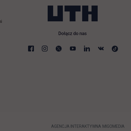
ki
karcie
LINK OTWIERA 
LIN
AGENCJA INTERAKTYWNA
MIGOMEDIA