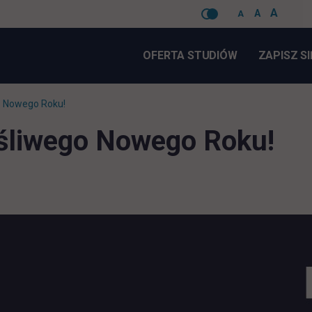
A
A
A
Pomiń
nawigacje
OFERTA STUDIÓW
ZAPISZ SI
o Nowego Roku!
ęśliwego Nowego Roku!