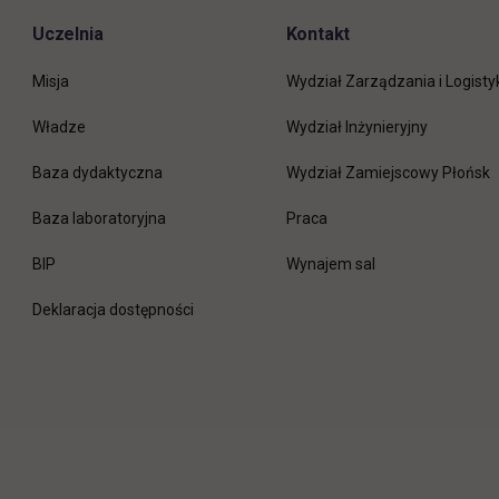
Uczelnia
Kontakt
Misja
Wydział Zarządzania i Logisty
Władze
Wydział Inżynieryjny
Baza dydaktyczna
Wydział Zamiejscowy Płońsk
link otwiera się w nowej 
Baza laboratoryjna
Praca
link otwiera się w nowej karcie
BIP
Wynajem sal
Deklaracja dostępności