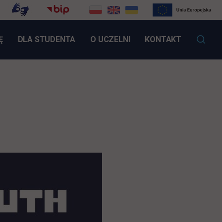
LINK OTWIERA SIĘ W NOWEJ KARCIE
Ę
DLA STUDENTA
O UCZELNI
KONTAKT