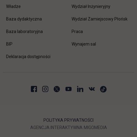
Władze
Wydział Inżynieryjny
Baza dydaktyczna
Wydział Zamiejscowy Płońsk
link otwiera się w nowej karc
Baza laboratoryjna
Praca
link otwiera się w nowej karcie
BIP
Wynajem sal
Deklaracja dostępności
POLITYKA PRYWATNOŚCI
LINK OTWIERA SIĘ W NOWEJ
LINK OTWIERA 
AGENCJA INTERAKTYWNA
MIGOMEDIA