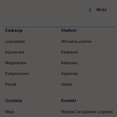
Wróć
Pomiń
Edukacja
Student
Informacje w stopce
stopkę
Licencjackie
Wirtualna uczelnia
Inżynierskie
Dziekanat
Magisterskie
Biblioteka
Podyplomowe
Stypendia
Płońsk
Opłaty
Uczelnia
Kontakt
Misja
Wydział Zarządzania i Logistyki