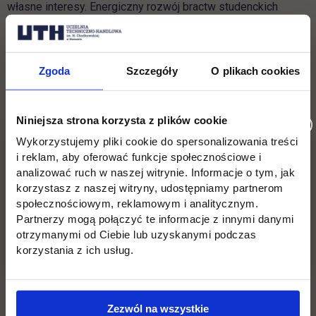
własne interesy. Energiczny rozwój bractw studenckich
nastąpił dopiero w XIX wieku. Zaczęła pojawiać się wówczas
ich własna symbolika oraz stopnie tzw. „wtajemniczenia””.
Zgoda
Szczegóły
O plikach cookies
Ten i inne wpisy naszego wykładowcy gen. broni prof. dr.
Tadeusza Jemioło
można znaleźć
na blogu
Niniejsza strona korzysta z plików cookie
tadeuszjemiolo.natemat.pl
Wykorzystujemy pliki cookie do spersonalizowania treści
i reklam, aby oferować funkcje społecznościowe i
Zapraszamy do czytania i komentowania!
analizować ruch w naszej witrynie. Informacje o tym, jak
korzystasz z naszej witryny, udostępniamy partnerom
społecznościowym, reklamowym i analitycznym.
Partnerzy mogą połączyć te informacje z innymi danymi
otrzymanymi od Ciebie lub uzyskanymi podczas
Wróć
korzystania z ich usług.
Pomiń
Edukacja
Student
Informacje w stopce
stopkę
Zezwól na wszystkie