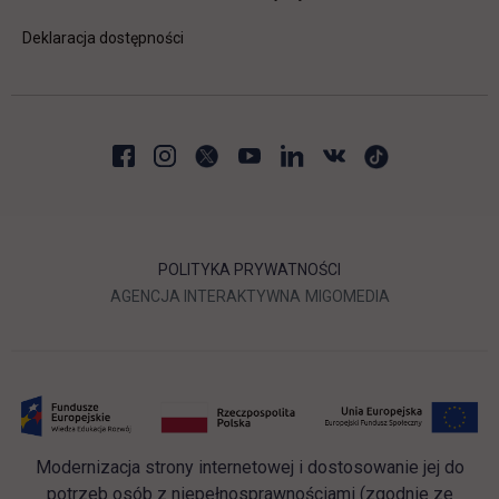
Deklaracja dostępności
POLITYKA PRYWATNOŚCI
LINK OTWIERA SIĘ W NOWEJ
LINK OTWIERA 
AGENCJA INTERAKTYWNA
MIGOMEDIA
Modernizacja strony internetowej i dostosowanie jej do
potrzeb osób z niepełnosprawnościami (zgodnie ze