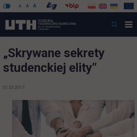
A
A
A
„Skrywane sekrety
studenckiej elity”
01.03.2017