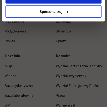
Licencjackie
Wirtualna uczelnia
Spersonalizuj
Inżynierskie
Dziekanat
Magisterskie
Biblioteka
Podyplomowe
Stypendia
Płońsk
Opłaty
Uczelnia
Kontakt
Misja
Wydział Zarządzania i Logistyki
Władze
Wydział Inżynieryjny
Baza dydaktyczna
Wydział Zamiejscowy Płońsk
link otwiera się w nowej karc
Baza laboratoryjna
Praca
link otwiera się w nowej karcie
BIP
Wynajem sal