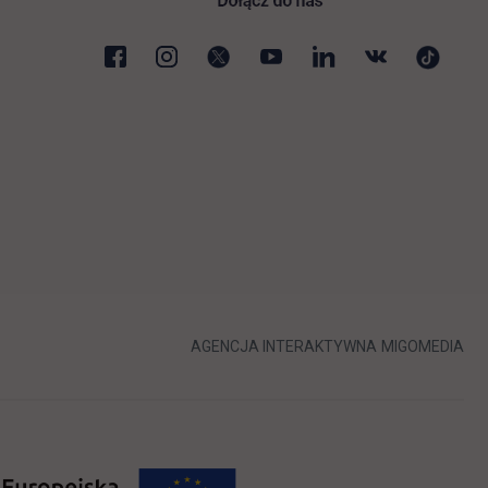
karcie
LINK OTWIERA 
LIN
AGENCJA INTERAKTYWNA
MIGOMEDIA