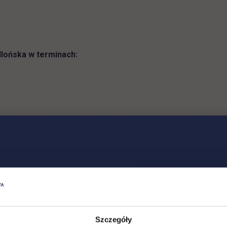
era się w nowej karcie
 otwiera się w nowej karcie
lońska w terminach:
.pl
tazu
Szczegóły