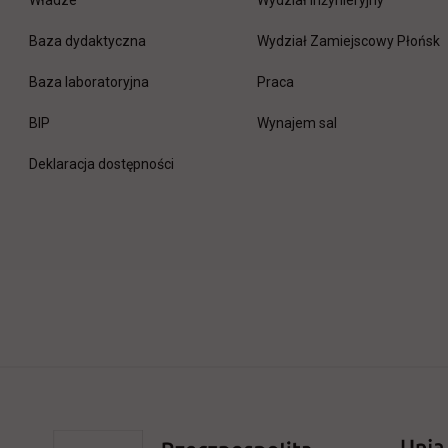
Władze
Wydział Inżynieryjny
Baza dydaktyczna
Wydział Zamiejscowy Płońsk
link otwiera się w nowej 
Baza laboratoryjna
Praca
link otwiera się w nowej karcie
BIP
Wynajem sal
Deklaracja dostępności