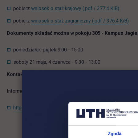
link otwi
pobierz
wniosek o staż krajowy
(.pdf / 377.4 KiB)
link
pobierz
wniosek o staż zagraniczny
(.pdf / 376.4 KiB)
Dokumenty składać można w pokoju 305 - Kampus Jagiel
poniedziałek-piątek 9:00 - 15:00
soboty 21 maja, 4 czerwca - 9:30 - 13:00
Kontakt:
Julia Kij, tel. 22/262 88 25, e-mail:
staze.wi@uth.edu
Informacje i dokumenty projektowe znajdują się na stronie:
http://www.uth.edu.pl/o-uczelni/projekty-ue/inzynier-na-s
Zgoda