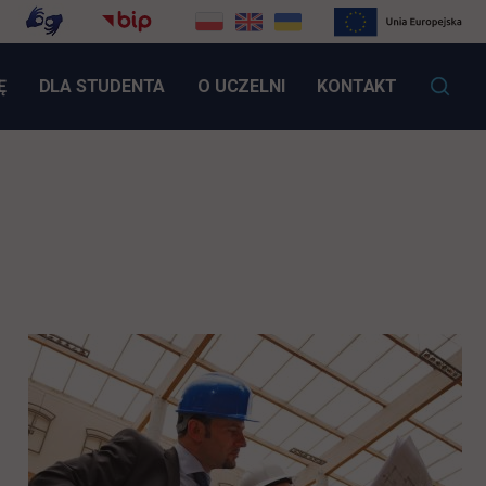
LINK OTWIERA SIĘ W NOWEJ KARCIE
Ę
DLA STUDENTA
O UCZELNI
KONTAKT