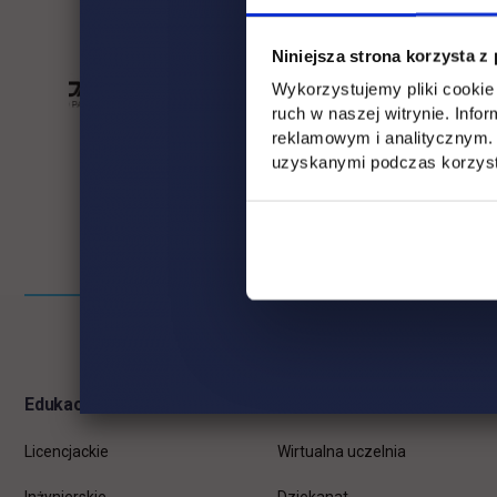
Niniejsza strona korzysta z
Wykorzystujemy pliki cookie 
ruch w naszej witrynie. Inf
reklamowym i analitycznym. 
uzyskanymi podczas korzysta
Pomiń
Informacje w stopce
stopkę
Edukacja
Student
Licencjackie
Wirtualna uczelnia