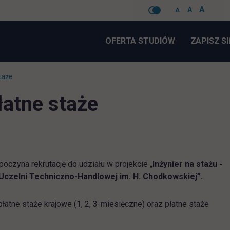
A
A
A
Pomiń
nawigacje
OFERTA STUDIÓW
ZAPISZ SI
taże
łatne staże
czyna rekrutację do udziału w projekcie „
Inżynier na stażu -
Uczelni Techniczno-Handlowej im. H. Chodkowskiej”.
atne staże krajowe (1, 2, 3-miesięczne) oraz płatne staże