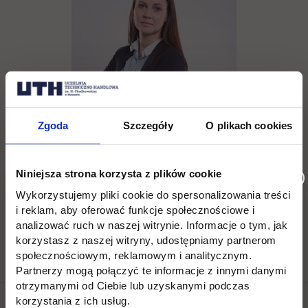
Zgoda
Szczegóły
O plikach cookies
Eliza Kotomska
Niniejsza strona korzysta z plików cookie
tel. (22) 262 88 89,
Wykorzystujemy pliki cookie do spersonalizowania treści
i reklam, aby oferować funkcje społecznościowe i
rekrutacja.jagiellonska@uth.edu.pl
analizować ruch w naszej witrynie. Informacje o tym, jak
korzystasz z naszej witryny, udostępniamy partnerom
społecznościowym, reklamowym i analitycznym.
Partnerzy mogą połączyć te informacje z innymi danymi
otrzymanymi od Ciebie lub uzyskanymi podczas
korzystania z ich usług.