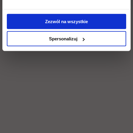
Social & media UTH
Zobacz, co u nas słychać
All
Zezwól na wszystkie
Filter network
:
Spersonalizuj