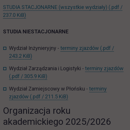
STUDIA STACJONARNE (wszystkie wydziały)
(.pdf /
link otwiera się w nowej karcie
237.0 KiB)
STUDIA NIESTACJONARNE
Wydział Inżynieryjny -
terminy zjazdów
(.pdf /
link otwiera się w nowej karcie
243.2 KiB)
Wydział Zarządzania i Logistyki -
terminy zjazdów
link otwiera się w nowej karcie
(.pdf / 305.9 KiB)
Wydział Zamiejscowy w Płońsku -
terminy
link otwiera się w nowej ka
zjazdów
(.pdf / 211.5 KiB)
Organizacja roku
akademickiego 2025/2026