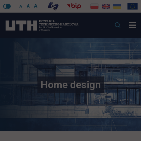
A
A
A
Home design