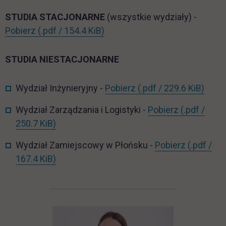
STUDIA STACJONARNE
(wszystkie wydziały) -
ST_org_roku_2025_2026.pdf
link otwiera się w nowej karcie
Pobierz
(.pdf / 154.4 KiB)
STUDIA NIESTACJONARNE
NST_WI_org_roku_20
link 
Wydział Inżynieryjny -
Pobierz
(.pdf / 229.6 KiB)
NST_WZiL_
Wydział Zarządzania i Logistyki -
Pobierz
(.pdf /
link otwiera się w nowej karcie
250.7 KiB)
NST_WZP
Wydział Zamiejscowy w Płońsku -
Pobierz
(.pdf /
link otwiera się w nowej karcie
167.4 KiB)