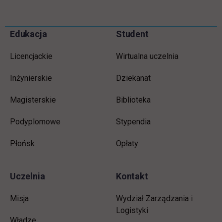
Informacje w stopce
Pomiń
Edukacja
Student
stopkę
Licencjackie
Wirtualna uczelnia
Inżynierskie
Dziekanat
Magisterskie
Biblioteka
Podyplomowe
Stypendia
Płońsk
Opłaty
Uczelnia
Kontakt
Misja
Wydział Zarządzania i
Logistyki
Władze