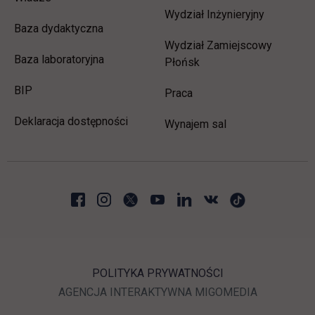
Wydział Inżynieryjny
Baza dydaktyczna
Wydział Zamiejscowy
Baza laboratoryjna
Płońsk
link otwiera się w nowej karcie
BIP
link otwiera się w nowej 
Praca
Deklaracja dostępności
Wynajem sal
POLITYKA PRYWATNOŚCI
LINK OTWIERA SIĘ W N
LINK OTWI
AGENCJA INTERAKTYWNA
MIGOMEDIA