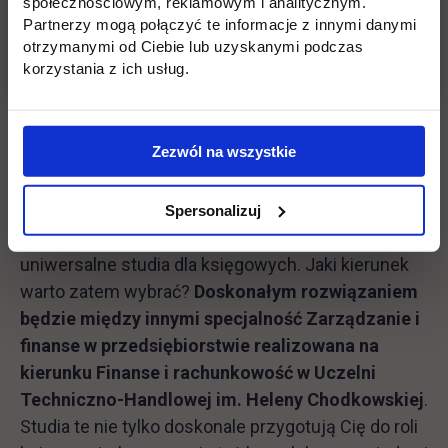
społecznościowym, reklamowym i analitycznym.
Partnerzy mogą połączyć te informacje z innymi danymi
otrzymanymi od Ciebie lub uzyskanymi podczas
korzystania z ich usług.
Zezwól na wszystkie
Spersonalizuj
Warto przy tym zaznaczyć, że nie istnieją jedne
uniwersalne studia dla księgowych. Jaki kierunek
warto zatem wybrać?
Doskonałym rozwiązaniem
będzie między innymi specjalność Zarządzanie i
finanse w przedsiębiorstwie realizowana na
kierunku Finanse i rachunkowość w Uczelni
Techniczno-Handlowej im. Heleny Chodkowskiej
.
Studia te nie tylko doskonale przygotują Cię do roli