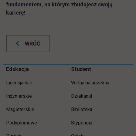
fundamentem, na którym zbudujesz swoją
karierę!
WRÓĆ
Informacje w stopce
Pomiń
Edukacja
Student
stopkę
Licencjackie
Wirtualna uczelnia
Inżynierskie
Dziekanat
Magisterskie
Biblioteka
Podyplomowe
Stypendia