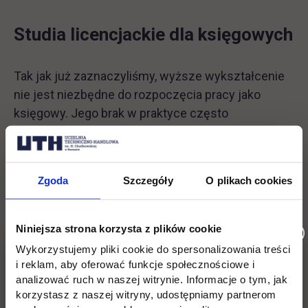
Studia licencjackie dla księgowych
Tak jak już zaznaczyliśmy, wyższe wykształcenie
nie jest niezbędne do rozpoczęcia pracy jako
księgowy. Jego brak w praktyce często
uniemożliwia jednak pięcie się po kolejnych
szczeblach kariery.
Ukończenie odpowiedniego
kierunku studiów to więc z pewnością najlepszy
Zgoda
Szczegóły
O plikach cookies
start dla osoby chcącej zostać księgową lub
księgowym i osiągać kolejne sukcesy w życiu
zawodowym
.
Niniejsza strona korzysta z plików cookie
Wykorzystujemy pliki cookie do spersonalizowania treści
i reklam, aby oferować funkcje społecznościowe i
analizować ruch w naszej witrynie. Informacje o tym, jak
korzystasz z naszej witryny, udostępniamy partnerom