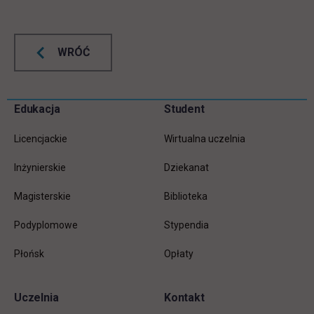
WRÓĆ
Pomiń
Edukacja
Student
Informacje w stopce
stopkę
Licencjackie
Wirtualna uczelnia
Inżynierskie
Dziekanat
Magisterskie
Biblioteka
Podyplomowe
Stypendia
Płońsk
Opłaty
Uczelnia
Kontakt