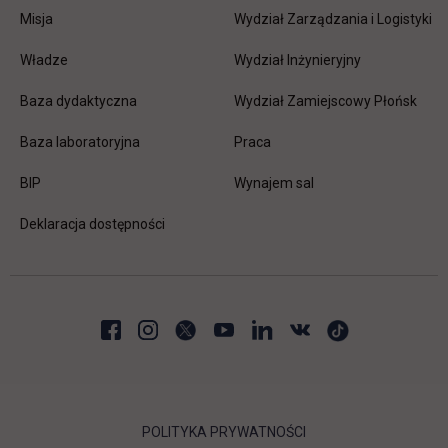
Misja
Wydział Zarządzania i Logistyki
Władze
Wydział Inżynieryjny
Baza dydaktyczna
Wydział Zamiejscowy Płońsk
link otwiera się w nowej karc
Baza laboratoryjna
Praca
link otwiera się w nowej karcie
BIP
Wynajem sal
Deklaracja dostępności
POLITYKA PRYWATNOŚCI