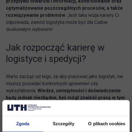
przepływu towarów i informacji, kontrolowanie oraz
optymalizowanie poszczególnych procesów, a także
rozwiązywanie problemów
. Jeśli taka wizja kariery Ci
odpowiada, zawód logistyka może być dla Ciebie
doskonałym wyborem!
Jak rozpocząć karierę w
logistyce i spedycji?
Warto zacząć od tego, że aby pracować jako logistyk, nie
musisz posiadać konkretnych uprawnień czy
wykształcenia.
Wiedza, umiejętności i doświadczenie
będą jednak niezbędne, byś mógł znaleźć pracę w tym
zawodzie
. Podstawą rozwoju kariery zawodowej musi
być więc właściwa edukacja.
Zgoda
Szczegóły
O plikach cookies
Osoby zainteresowane pracą w sektorze TSL mogą na