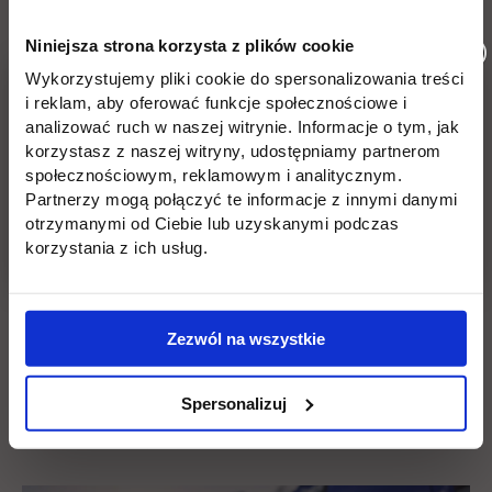
kilka różnych sposobów zdobyć kompetencje potrzebne
do rozpoczęcia pracy. Jednym z nich są
szkolenia i
Niniejsza strona korzysta z plików cookie
kursy dla logistyków
. Mogą one nauczyć Cię wielu
Wykorzystujemy pliki cookie do spersonalizowania treści
umiejętności, które na pewno będziesz mógł wykorzystać
i reklam, aby oferować funkcje społecznościowe i
w praktyce.
Kursy nie dadzą Ci jednak szerokiego
analizować ruch w naszej witrynie. Informacje o tym, jak
spojrzenia na logistykę, które jest niezbędne do
korzystasz z naszej witryny, udostępniamy partnerom
rozwiązywania skomplikowanych problemów i do
społecznościowym, reklamowym i analitycznym.
awansowania na wyższe stanowiska
.
Partnerzy mogą połączyć te informacje z innymi danymi
otrzymanymi od Ciebie lub uzyskanymi podczas
korzystania z ich usług.
Bardziej kompleksową wiedzę będziesz mógł natomiast
zdobyć na
studiach z zakresu logistyki i transportu
. W
ich trakcie zbudujesz bowiem naprawdę solidne podstawy
teoretyczne. Dodatkowo wybierając ofertę uczelni, która
Zezwól na wszystkie
stawia na
rozwój praktycznych umiejętności i
współpracę z firmami z sektora TSL
, dokładnie
Spersonalizuj
poznasz wyzwania współczesnego rynku i realnie
przygotujesz się do rozpoczęcia pracy.