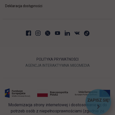
Deklaracja dostępności
POLITYKA PRYWATNOŚCI
LINK OTWIERA SIĘ W NOWEJ
LINK OTWIERA 
AGENCJA INTERAKTYWNA
MIGOMEDIA
ZAPISZ SIĘ!
Modernizacja strony internetowej i dostosowanie jej do
LINK OT
potrzeb osób z niepełnosprawnościami (zgodnie ze