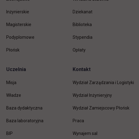
Inżynierskie
Dziekanat
Magisterskie
Biblioteka
Podyplomowe
Stypendia
Płońsk
Opłaty
Uczelnia
Kontakt
Misja
Wydział Zarządzania i Logistyki
Władze
Wydział Inżynieryjny
Baza dydaktyczna
Wydział Zamiejscowy Płońsk
link otwiera się w nowej karc
Baza laboratoryjna
Praca
link otwiera się w nowej karcie
BIP
Wynajem sal