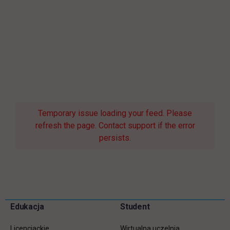
Temporary issue loading your feed. Please
refresh the page. Contact support if the error
persists.
Pomiń
Edukacja
Student
Informacje w stopce
stopkę
Licencjackie
Wirtualna uczelnia