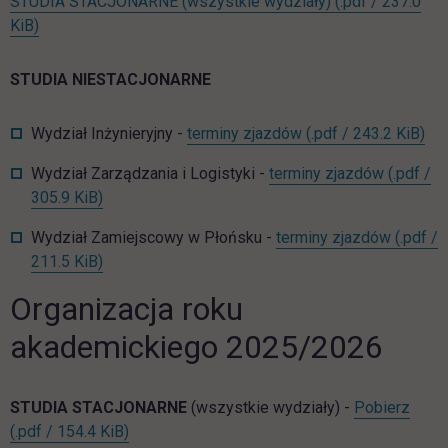
STUDIA STACJONARNE (wszystkie wydziały)
(.pdf / 237.0
link otwiera się w nowej karcie
KiB)
STUDIA NIESTACJONARNE
lin
Wydział Inżynieryjny -
terminy zjazdów
(.pdf / 243.2 KiB)
Wydział Zarządzania i Logistyki -
terminy zjazdów
(.pdf /
link otwiera się w nowej karcie
305.9 KiB)
Wydział Zamiejscowy w Płońsku -
terminy zjazdów
(.pdf /
link otwiera się w nowej karcie
211.5 KiB)
Organizacja roku
akademickiego 2025/2026
ST_o
STUDIA STACJONARNE
(wszystkie wydziały) -
Pobierz
link otwiera się w nowej karcie
(.pdf / 154.4 KiB)