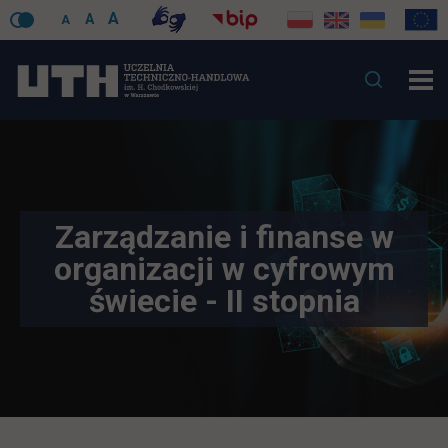
A
A
A
Zarządzanie i finanse w
organizacji w cyfrowym
świecie - II stopnia