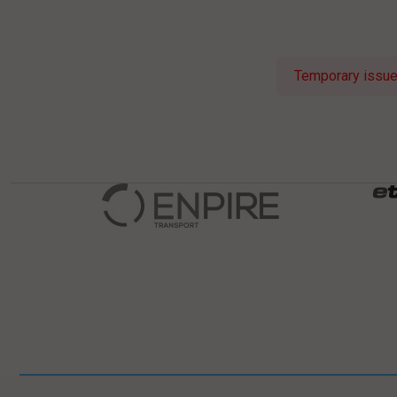
Temporary issue 
Pomiń
Informacje w stopce