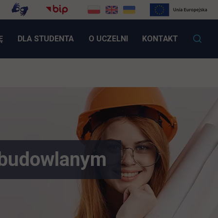
LINK OTWIERA SIĘ W NOWEJ KARCIE
Ę
DLA STUDENTA
O UCZELNI
KONTAKT
-budowlanym