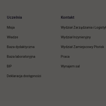
Uczelnia
Kontakt
Misja
Wydział Zarządzania i Logisty
Władze
Wydział Inżynieryjny
Baza dydaktyczna
Wydział Zamiejscowy Płońsk
link otwiera się w nowej 
Baza laboratoryjna
Praca
link otwiera się w nowej karcie
BIP
Wynajem sal
Deklaracja dostępności