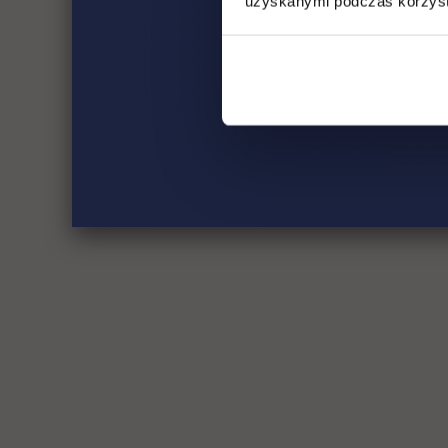
uzyskanymi podczas korzysta