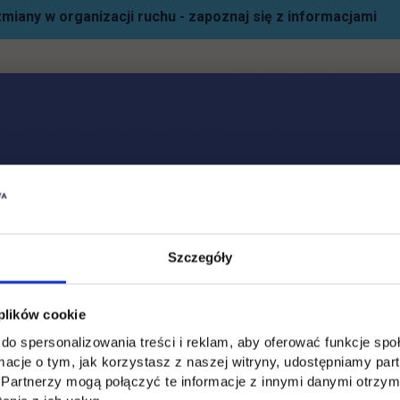
miany w organizacji ruchu - zapoznaj się z informacjami
Social & media UTH
Zobacz, co u nas słychać
All
Filter network
:
Szczegóły
 plików cookie
do spersonalizowania treści i reklam, aby oferować funkcje sp
ormacje o tym, jak korzystasz z naszej witryny, udostępniamy p
Partnerzy mogą połączyć te informacje z innymi danymi otrzym