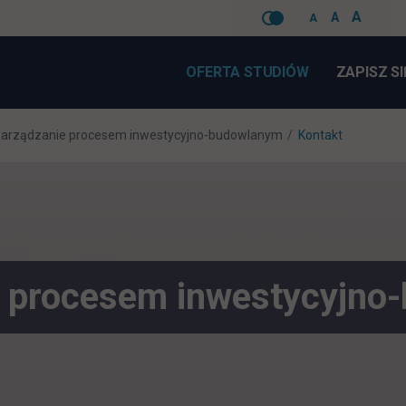
A
A
A
Pomiń
nawigacje
OFERTA STUDIÓW
ZAPISZ SI
arządzanie procesem inwestycyjno-budowlanym
Kontakt
e procesem inwestycyjno