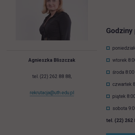
Godziny 
poniedział
Agnieszka Bliszczak
wtorek 8:0
środa 8:00
tel. (22) 262 88 88,
czwartek 8
rekrutacja@uth.edu.pl
piątek 8:0
sobota 9:0
tel. (22) 262