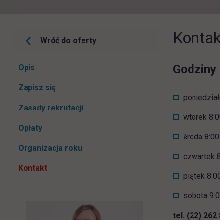
Kontak
Wróć do oferty
Pomiń
Godziny 
Opis
nawigacje
link otwiera się w nowej karcie
Zapisz się
poniedział
Zasady rekrutacji
wtorek 8:0
Opłaty
środa 8:00
Organizacja roku
czwartek 8
Kontakt
piątek 8:0
sobota 9:0
tel. (22) 262