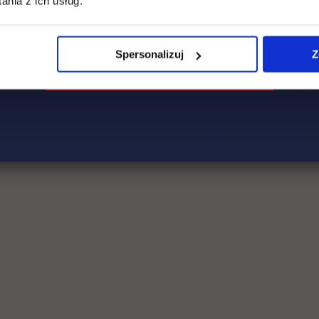
nia z ich usług.
Spersonalizuj
Z