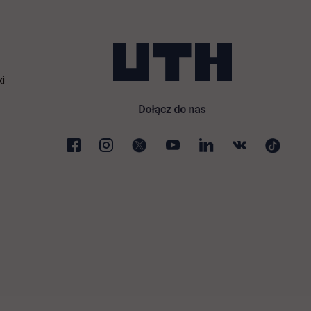
ki
karcie