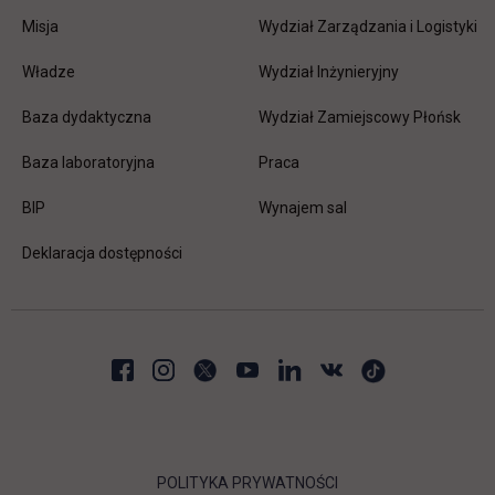
Misja
Wydział Zarządzania i Logistyki
Władze
Wydział Inżynieryjny
Baza dydaktyczna
Wydział Zamiejscowy Płońsk
link otwiera się w nowej karc
Baza laboratoryjna
Praca
link otwiera się w nowej karcie
BIP
Wynajem sal
Deklaracja dostępności
POLITYKA PRYWATNOŚCI