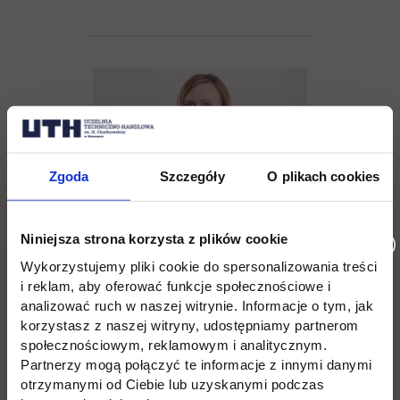
Zgoda
Szczegóły
O plikach cookies
Niniejsza strona korzysta z plików cookie
Wykorzystujemy pliki cookie do spersonalizowania treści
Agnieszka Bliszczak
i reklam, aby oferować funkcje społecznościowe i
analizować ruch w naszej witrynie. Informacje o tym, jak
korzystasz z naszej witryny, udostępniamy partnerom
tel. (22) 262 88 88,
społecznościowym, reklamowym i analitycznym.
Partnerzy mogą połączyć te informacje z innymi danymi
rekrutacja@uth.edu.pl
otrzymanymi od Ciebie lub uzyskanymi podczas