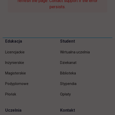
refresh the page. Contact support if the error
persists.
Pomiń
Edukacja
Student
Informacje w stopce
stopkę
Licencjackie
Wirtualna uczelnia
Inżynierskie
Dziekanat
Magisterskie
Biblioteka
Podyplomowe
Stypendia
Płońsk
Opłaty
Uczelnia
Kontakt