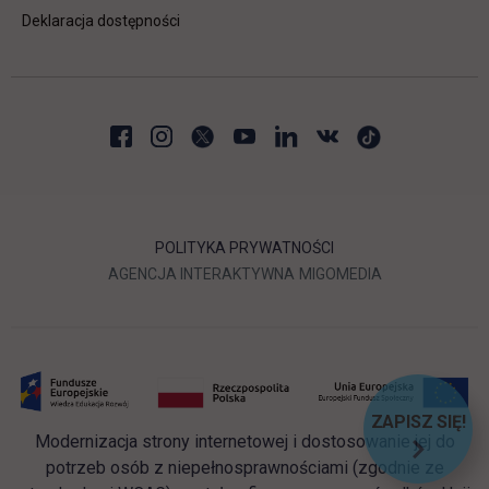
Deklaracja dostępności
POLITYKA PRYWATNOŚCI
LINK OTWIERA SIĘ W NOWEJ
LINK OTWIERA 
AGENCJA INTERAKTYWNA
MIGOMEDIA
ZAPISZ SIĘ!
Modernizacja strony internetowej i dostosowanie jej do
LINK OT
potrzeb osób z niepełnosprawnościami (zgodnie ze