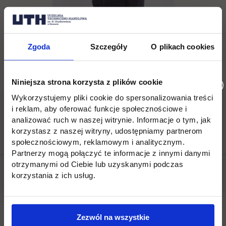
Zgoda
Szczegóły
O plikach cookies
Agnieszka Bliszczak
tel. (22) 262 88 88,
Niniejsza strona korzysta z plików cookie
Wykorzystujemy pliki cookie do spersonalizowania treści
rekrutacja@uth.edu.pl
i reklam, aby oferować funkcje społecznościowe i
analizować ruch w naszej witrynie. Informacje o tym, jak
korzystasz z naszej witryny, udostępniamy partnerom
społecznościowym, reklamowym i analitycznym.
Partnerzy mogą połączyć te informacje z innymi danymi
otrzymanymi od Ciebie lub uzyskanymi podczas
korzystania z ich usług.
Social & media UTH
Zobacz, co u nas słychać
All
Filter network
:
Zezwól na wszystkie