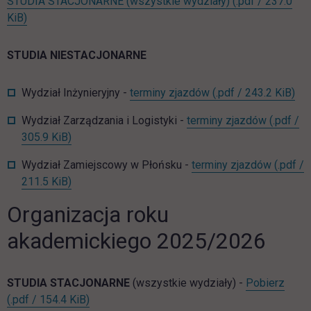
STUDIA STACJONARNE (wszystkie wydziały)
(.pdf / 237.0
link otwiera się w nowej karcie
KiB)
STUDIA NIESTACJONARNE
lin
Wydział Inżynieryjny -
terminy zjazdów
(.pdf / 243.2 KiB)
Wydział Zarządzania i Logistyki -
terminy zjazdów
(.pdf /
link otwiera się w nowej karcie
305.9 KiB)
Wydział Zamiejscowy w Płońsku -
terminy zjazdów
(.pdf /
link otwiera się w nowej karcie
211.5 KiB)
Organizacja roku
akademickiego 2025/2026
ST_o
STUDIA STACJONARNE
(wszystkie wydziały) -
Pobierz
link otwiera się w nowej karcie
(.pdf / 154.4 KiB)