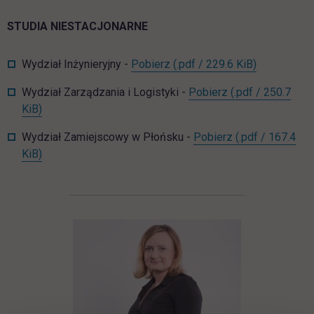
STUDIA NIESTACJONARNE
NST_WI_org_roku_2025_20
link otwiera
Wydział Inżynieryjny -
Pobierz
(.pdf / 229.6 KiB)
NST_WZiL_org_r
Wydział Zarządzania i Logistyki -
Pobierz
(.pdf / 250.7
link otwiera się w nowej karcie
KiB)
NST_WZP_org_
Wydział Zamiejscowy w Płońsku -
Pobierz
(.pdf / 167.4
link otwiera się w nowej karcie
KiB)