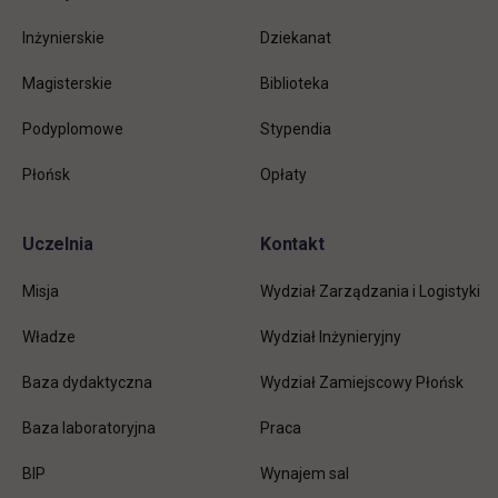
Inżynierskie
Dziekanat
Magisterskie
Biblioteka
Podyplomowe
Stypendia
Płońsk
Opłaty
Uczelnia
Kontakt
Misja
Wydział Zarządzania i Logistyki
Władze
Wydział Inżynieryjny
Baza dydaktyczna
Wydział Zamiejscowy Płońsk
link otwiera się w nowej karc
Baza laboratoryjna
Praca
link otwiera się w nowej karcie
BIP
Wynajem sal