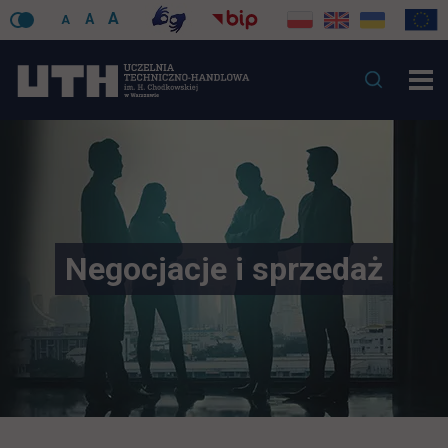
A
A
A
Negocjacje i sprzedaż