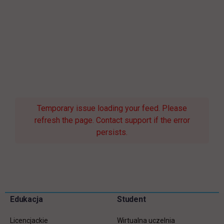
Temporary issue loading your feed. Please
refresh the page. Contact support if the error
persists.
Pomiń
Edukacja
Student
Informacje w stopce
stopkę
Licencjackie
Wirtualna uczelnia