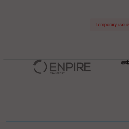
Temporary issue 
Pomiń
Informacje w stopce