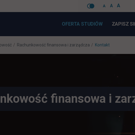
A
A
A
Pomiń
nawigacje
OFERTA STUDIÓW
ZAPISZ SI
kowość
Rachunkowość finansowa i zarządcza
Kontakt
nkowość finansowa i zar