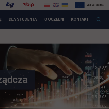
LINK OTWIERA SIĘ W NOWEJ KARCIE
Ę
DLA STUDENTA
O UCZELNI
KONTAKT
ządcza