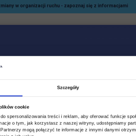
miany w organizacji ruchu - zapoznaj się z informacjami
Social & media UTH
Zobacz, co u nas słychać
All
Filter network
:
Szczegóły
 plików cookie
do spersonalizowania treści i reklam, aby oferować funkcje sp
ormacje o tym, jak korzystasz z naszej witryny, udostępniamy p
Partnerzy mogą połączyć te informacje z innymi danymi otrzym