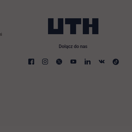
ki
karcie