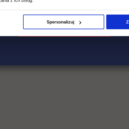
nia z ich usług.
Spersonalizuj
Z