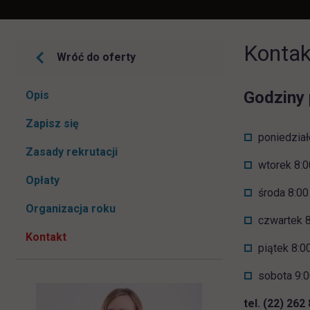
Kontak
Wróć do oferty
Pomiń
Godziny 
Opis
nawigacje
link otwiera się w nowej karcie
Zapisz się
poniedział
Zasady rekrutacji
wtorek 8:0
Opłaty
środa 8:00
Organizacja roku
czwartek 8
Kontakt
piątek 8:0
sobota 9:0
tel. (22) 262