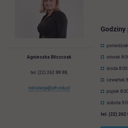
Godziny 
poniedział
Agnieszka Bliszczak
wtorek 8:0
środa 8:00
tel. (22) 262 88 88,
czwartek 8
rekrutacja@uth.edu.pl
piątek 8:0
sobota 9:0
tel. (22) 262