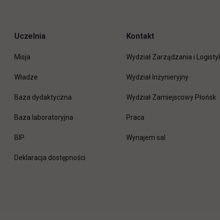
Uczelnia
Kontakt
Misja
Wydział Zarządzania i Logisty
Władze
Wydział Inżynieryjny
Baza dydaktyczna
Wydział Zamiejscowy Płońsk
link otwiera się w nowej 
Baza laboratoryjna
Praca
link otwiera się w nowej karcie
BIP
Wynajem sal
Deklaracja dostępności