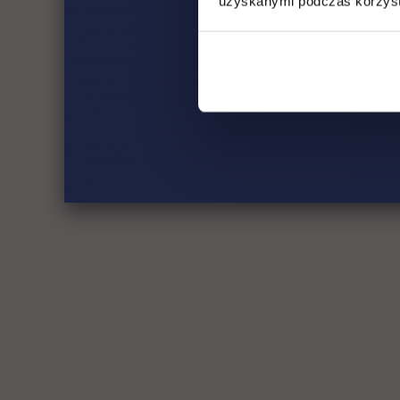
uzyskanymi podczas korzysta