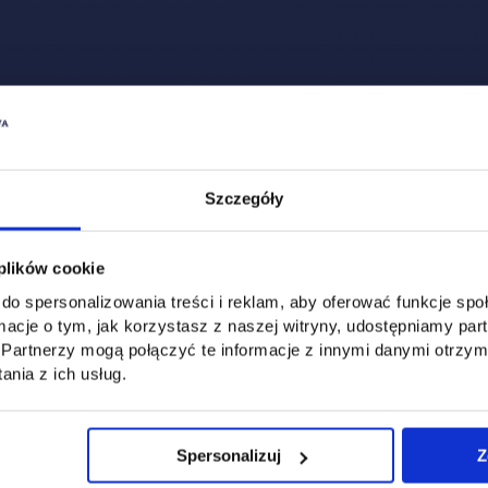
Zobacz, co u nas słychać
All
Filter network
:
Szczegóły
 plików cookie
do spersonalizowania treści i reklam, aby oferować funkcje sp
ormacje o tym, jak korzystasz z naszej witryny, udostępniamy p
Partnerzy mogą połączyć te informacje z innymi danymi otrzym
nia z ich usług.
Spersonalizuj
Z