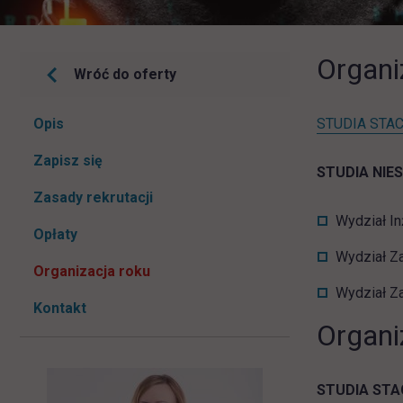
Organi
Wróć do oferty
Pomiń
Opis
STUDIA STAC
nawigacje
link otwiera się w nowej karcie
Zapisz się
STUDIA NIE
Zasady rekrutacji
Wydział In
Opłaty
Wydział Za
Organizacja roku
Wydział Z
Kontakt
Organi
STUDIA ST