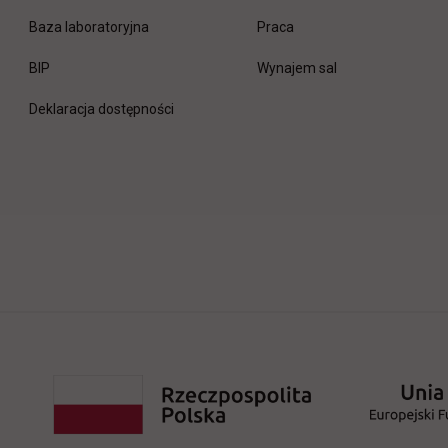
link otwiera się w nowej 
Baza laboratoryjna
Praca
link otwiera się w nowej karcie
BIP
Wynajem sal
Deklaracja dostępności