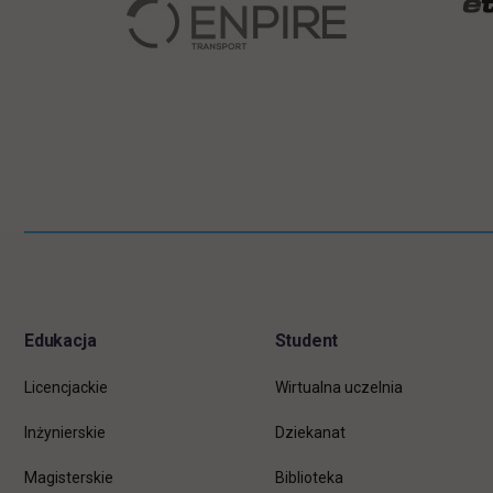
Pomiń
Informacje w stopce
stopkę
Edukacja
Student
Licencjackie
Wirtualna uczelnia
Inżynierskie
Dziekanat
Magisterskie
Biblioteka