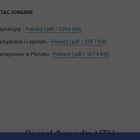
STACJONARNE
NST_WI_org_roku_2025_2026.pdf
link otwiera się w nowej ka
żynieryjny -
Pobierz
(.pdf / 229.6 KiB)
NST_WZiL_org_roku_2025_202
link otwiera si
rządzania i Logistyki -
Pobierz
(.pdf / 250.7 KiB)
NST_WZP_org_roku_2025_202
link otwiera s
amiejscowy w Płońsku -
Pobierz
(.pdf / 167.4 KiB)
Social & media UTH