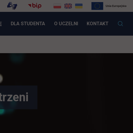
LINK OTWIERA SIĘ W NOWEJ KARCIE
Ę
DLA STUDENTA
O UCZELNI
KONTAKT
u
rzeni