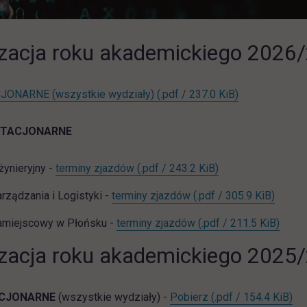
zacja roku akademickiego 2026
link otwiera s
JONARNE (wszystkie wydziały)
(.pdf / 237.0 KiB)
STACJONARNE
link otwiera się w 
żynieryjny -
terminy zjazdów
(.pdf / 243.2 KiB)
link ot
rządzania i Logistyki -
terminy zjazdów
(.pdf / 305.9 KiB)
link 
amiejscowy w Płońsku -
terminy zjazdów
(.pdf / 211.5 KiB)
zacja roku akademickiego 2025
ST_org_roku_2025_
lin
ACJONARNE
(wszystkie wydziały) -
Pobierz
(.pdf / 154.4 KiB)