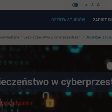
A
A
A
Pomiń
nawigacje
OFERTA STUDIÓW
ZAPISZ SI
 wewnętrzne
Bezpieczeństwo w cyberprzestrzeni
Organizacja rok
ieczeństwo w cyberprzest