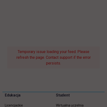
Temporary issue loading your feed. Please
refresh the page. Contact support if the error
persists.
Pomiń
Edukacja
Student
Informacje w stopce
stopkę
Licencjackie
Wirtualna uczelnia