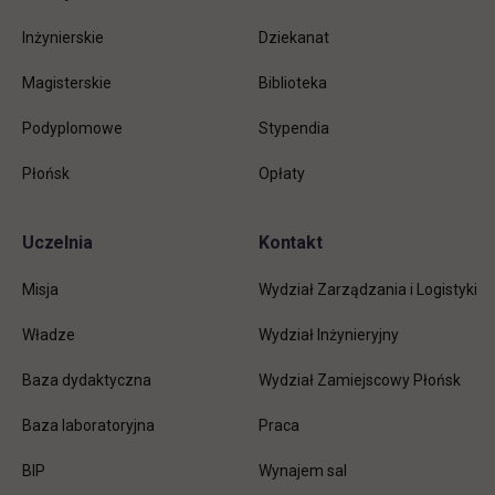
Inżynierskie
Dziekanat
Magisterskie
Biblioteka
Podyplomowe
Stypendia
Płońsk
Opłaty
Uczelnia
Kontakt
Misja
Wydział Zarządzania i Logistyki
Władze
Wydział Inżynieryjny
Baza dydaktyczna
Wydział Zamiejscowy Płońsk
link otwiera się w nowej karc
Baza laboratoryjna
Praca
link otwiera się w nowej karcie
BIP
Wynajem sal