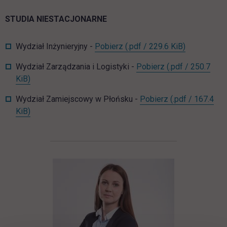
STUDIA NIESTACJONARNE
NST_WI_org_roku_2025_20
link otwiera
Wydział Inżynieryjny -
Pobierz
(.pdf / 229.6 KiB)
NST_WZiL_org_r
Wydział Zarządzania i Logistyki -
Pobierz
(.pdf / 250.7
link otwiera się w nowej karcie
KiB)
NST_WZP_org_
Wydział Zamiejscowy w Płońsku -
Pobierz
(.pdf / 167.4
link otwiera się w nowej karcie
KiB)