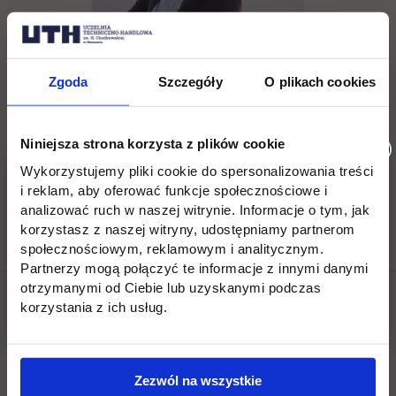
Zgoda
Szczegóły
O plikach cookies
Eliza Kotomska
tel. (22) 262 88 89,
Niniejsza strona korzysta z plików cookie
Wykorzystujemy pliki cookie do spersonalizowania treści
rekrutacja.jagiellonska@uth.edu.pl
i reklam, aby oferować funkcje społecznościowe i
analizować ruch w naszej witrynie. Informacje o tym, jak
korzystasz z naszej witryny, udostępniamy partnerom
społecznościowym, reklamowym i analitycznym.
Partnerzy mogą połączyć te informacje z innymi danymi
otrzymanymi od Ciebie lub uzyskanymi podczas
korzystania z ich usług.
Social & media UTH
Zobacz, co u nas słychać
All
Filter network
:
Zezwól na wszystkie