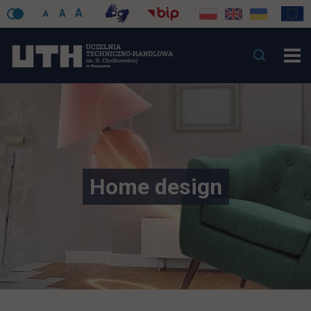
A
A
A
Home design