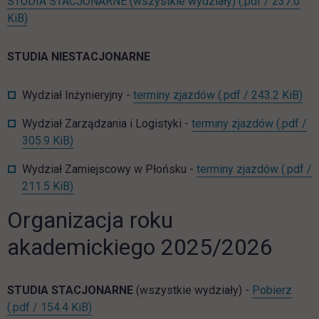
STUDIA STACJONARNE (wszystkie wydziały)
(.pdf / 237.0
link otwiera się w nowej karcie
KiB)
STUDIA NIESTACJONARNE
lin
Wydział Inżynieryjny -
terminy zjazdów
(.pdf / 243.2 KiB)
Wydział Zarządzania i Logistyki -
terminy zjazdów
(.pdf /
link otwiera się w nowej karcie
305.9 KiB)
Wydział Zamiejscowy w Płońsku -
terminy zjazdów
(.pdf /
link otwiera się w nowej karcie
211.5 KiB)
Organizacja roku
akademickiego 2025/2026
ST_o
STUDIA STACJONARNE
(wszystkie wydziały) -
Pobierz
link otwiera się w nowej karcie
(.pdf / 154.4 KiB)