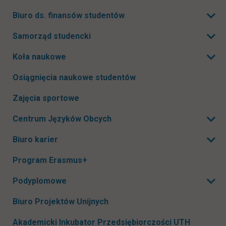
Biuro ds. finansów studentów
Rozwiń podmenu
Samorząd studencki
Rozwiń podmenu
Koła naukowe
Rozwiń podmenu
Osiągnięcia naukowe studentów
Zajęcia sportowe
Centrum Języków Obcych
Rozwiń podmenu
Biuro karier
Rozwiń podmenu
Program Erasmus+
Podyplomowe
Rozwiń podmenu
Biuro Projektów Unijnych
Akademicki Inkubator Przedsiębiorczości UTH