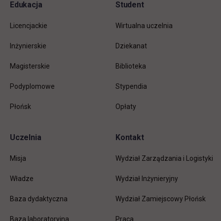
Pomiń
Edukacja
Student
Informacje w stopce
stopkę
Licencjackie
Wirtualna uczelnia
Inżynierskie
Dziekanat
Magisterskie
Biblioteka
Podyplomowe
Stypendia
Płońsk
Opłaty
Uczelnia
Kontakt
Misja
Wydział Zarządzania i Logistyki
Władze
Wydział Inżynieryjny
Baza dydaktyczna
Wydział Zamiejscowy Płońsk
link otwiera się w nowej karc
Baza laboratoryjna
Praca