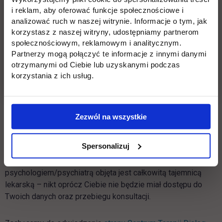
i reklam, aby oferować funkcje społecznościowe i
Jak uzyskać KOD?
analizować ruch w naszej witrynie. Informacje o tym, jak
korzystasz z naszej witryny, udostępniamy partnerom
Napisz wiadomość na
psycholog@uth.edu.pl
w odpowiedzi
społecznościowym, reklamowym i analitycznym.
prześlemy kod uprawniający do skorzystania z 3 konsultacji.
Partnerzy mogą połączyć te informacje z innymi danymi
otrzymanymi od Ciebie lub uzyskanymi podczas
korzystania z ich usług.
Dostęp do specjalistów to efekt współpracy z Centrum
Terapii Dialog, które oferuje wsparcie psychologiczne i
psychiatryczne w trudnych sytuacjach życiowych. Poradnia
istnieje w Warszawie już od 17 lat i pomogła ponad 100.000
Zezwól na wszystkie
osób, zatrudnia kilkuset profesjonalnych, zweryfikowanych
psychologów, psychoterapeutów i lekarzy psychiatrów.
Spersonalizuj
Centrum Terapii Dialog zapewnia dedykowaną osobę, która
pokieruje Cię do odpowiedniego specjalisty. Konsultacja z
psychologiem/psychiatrą objęta jest całkowitą tajemnicą
lekarską – nikt oprócz Ciebie nie będzie miał dostępu do
Twoich danych oraz przebiegu konsultacji.