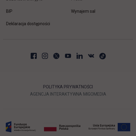
link otwiera się w nowej karcie
BIP
Wynajem sal
Deklaracja dostępności
POLITYKA PRYWATNOŚCI
LINK OTWIERA SIĘ W NOWEJ
LINK OTWIERA 
AGENCJA INTERAKTYWNA
MIGOMEDIA