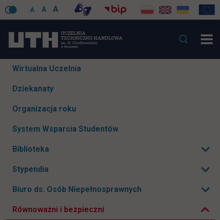
A
A
A
Pomiń
Wirtualna Uczelnia
nawigacje
Dziekanaty
Organizacja roku
System Wsparcia Studentów
Biblioteka
Rozwiń podmenu
Stypendia
Rozwiń podmenu
Zwiń podmenu
Biuro ds. Osób Niepełnosprawnych
Rozwiń podmenu
Równoważni i bezpieczni