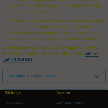
pracownika, odizolowanie go od współpracowników lub
wyeliminowanie z zespołu;
w efekcie prowadzonych działań u pracownika występuje
zaniżona ocena przydatności zawodowej, a także
poczucie poniżenia czy ośmieszenia albo odizolowanie
lub wyeliminowanie go z zespołu współpracowników.
Procedura antymobbingowa obowiązująca w Uczelni
Techniczno-Handlowej im. H. Chodkowskiej -
pobierz
link otwiera się w nowej karcie
(.pdf / 306.8 KiB)
Mobbing w miejscu pracy
Pomiń
Edukacja
Student
Informacje w stopce
stopkę
Licencjackie
Wirtualna uczelnia