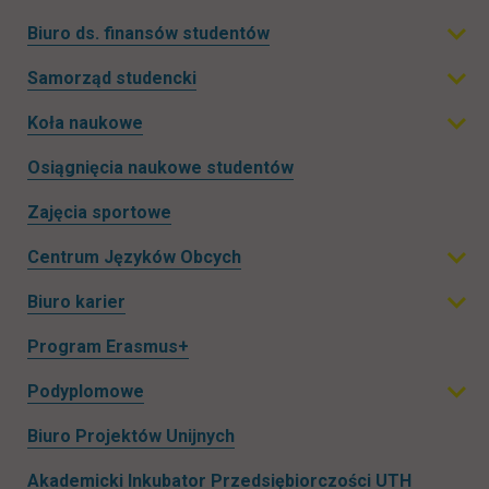
Biuro ds. finansów studentów
Rozwiń podmenu
Samorząd studencki
Rozwiń podmenu
Koła naukowe
Rozwiń podmenu
Osiągnięcia naukowe studentów
Zajęcia sportowe
Centrum Języków Obcych
Rozwiń podmenu
Biuro karier
Rozwiń podmenu
Program Erasmus+
Podyplomowe
Rozwiń podmenu
Biuro Projektów Unijnych
Akademicki Inkubator Przedsiębiorczości UTH