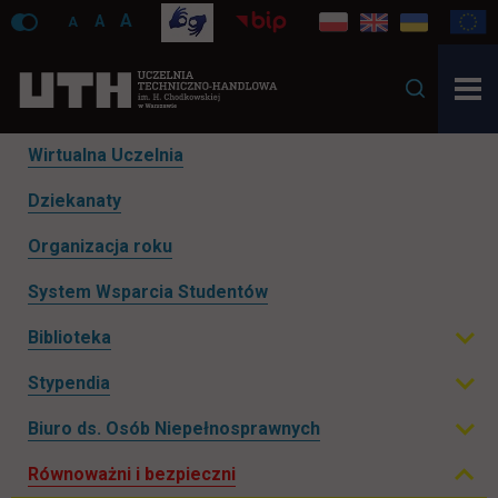
A
A
A
Pomiń
Wirtualna Uczelnia
nawigacje
Dziekanaty
Organizacja roku
System Wsparcia Studentów
Biblioteka
Rozwiń podmenu
Stypendia
Rozwiń podmenu
Zwiń podmenu
Biuro ds. Osób Niepełnosprawnych
Rozwiń podmenu
Równoważni i bezpieczni