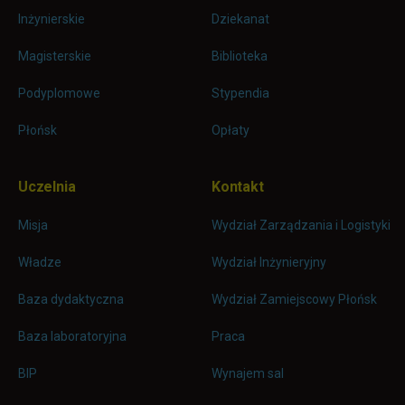
Inżynierskie
Dziekanat
Magisterskie
Biblioteka
Podyplomowe
Stypendia
Płońsk
Opłaty
Uczelnia
Kontakt
Misja
Wydział Zarządzania i Logistyki
Władze
Wydział Inżynieryjny
Baza dydaktyczna
Wydział Zamiejscowy Płońsk
link otwiera się w nowej karc
Baza laboratoryjna
Praca
link otwiera się w nowej karcie
BIP
Wynajem sal