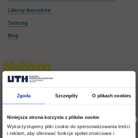
Liderzy Kierunków
Tutoring
Blog
Mobbing
Definicja mobbingu
Zgoda
Szczegóły
O plikach cookies
Zgodnie z Kodeksem Pracy (art. 94 § 2) mobbing oznacza
działania lub zachowania dotyczące pracownika lub
Niniejsza strona korzysta z plików cookie
skierowane przeciwko pracownikowi, polegające na
Wykorzystujemy pliki cookie do spersonalizowania treści
uporczywym i długotrwałym nękaniu lub zastraszaniu
i reklam, aby oferować funkcje społecznościowe i
pracownika, wywołujące u niego zaniżoną ocenę