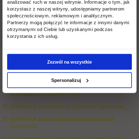
analizować ruch w naszej witrynie. Informacje o tym, jak
przydatności zawodowej, powodujące lub mające na celu
korzystasz z naszej witryny, udostępniamy partnerom
poniżenie lub ośmieszenie pracownika, izolowanie go lub
społecznościowym, reklamowym i analitycznym.
wyeliminowanie z zespołu współpracowników.
Partnerzy mogą połączyć te informacje z innymi danymi
otrzymanymi od Ciebie lub uzyskanymi podczas
korzystania z ich usług.
Co to jest mobbing?
Niezwykle istotne jest to, że aby uznać konkretną osobę za
Zezwól na wszystkie
ofiarę mobbingu, muszą zaistnieć wszystkie czynniki
jednocześnie, czyli:
Spersonalizuj
działania lub zachowania dotyczą pracownika lub
skierowane są przeciwko niemu;
działania lub zachowania są długotrwałe i uporczywe;
działania lub zachowania polegają na nękaniu lub
zastraszaniu;
celem oddziaływania jest poniżenie lub ośmieszenie