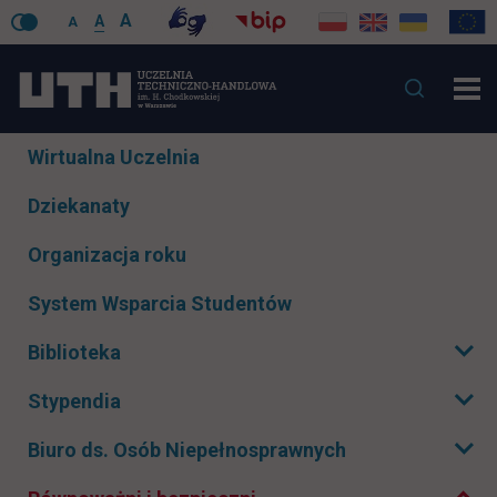
A
A
A
Pomiń
Wirtualna Uczelnia
nawigacje
Dziekanaty
Organizacja roku
System Wsparcia Studentów
Biblioteka
Rozwiń podmenu
Stypendia
Rozwiń podmenu
Zwiń podmenu
Biuro ds. Osób Niepełnosprawnych