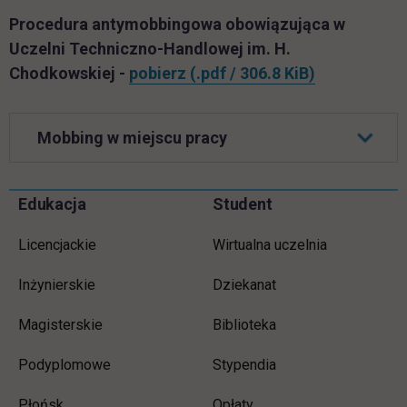
Procedura antymobbingowa obowiązująca w
Uczelni Techniczno-Handlowej im. H.
link otwiera 
Chodkowskiej -
pobierz
(.pdf / 306.8 KiB)
Mobbing w miejscu pracy
Informacje w stopce
Pomiń
Edukacja
Student
stopkę
Licencjackie
Wirtualna uczelnia
Inżynierskie
Dziekanat
Magisterskie
Biblioteka
Podyplomowe
Stypendia
Płońsk
Opłaty