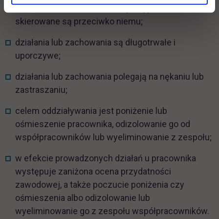
działania lub zachowania dotyczą pracownika lub
skierowane są przeciwko niemu;
działania lub zachowania są długotrwałe i
uporczywe;
działania lub zachowania polegają na nękaniu lub
zastraszaniu;
celem oddziaływania jest poniżenie lub
ośmieszenie pracownika, odizolowanie go od
współpracowników lub wyeliminowanie z zespołu;
w efekcie prowadzonych działań u pracownika
występuje zaniżona ocena przydatności
zawodowej, a także poczucie poniżenia czy
ośmieszenia albo odizolowanie lub
wyeliminowanie go z zespołu współpracowników.