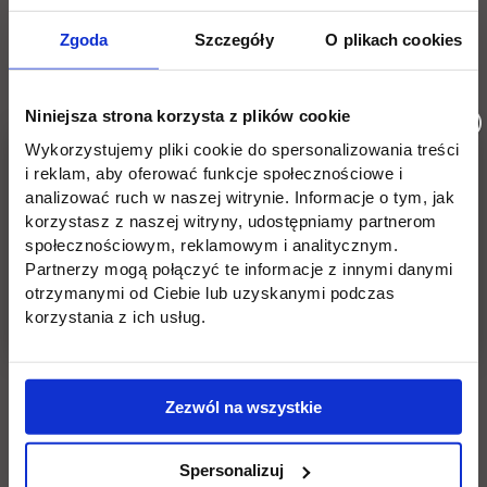
Zgodnie z Kodeksem Pracy (art. 94 § 2) mobbing
Zgoda
Szczegóły
O plikach cookies
oznacza działania lub zachowania dotyczące
pracownika lub skierowane przeciwko pracownikowi,
polegające na uporczywym i długotrwałym nękaniu
Niniejsza strona korzysta z plików cookie
lub zastraszaniu pracownika, wywołujące u niego
Wykorzystujemy pliki cookie do spersonalizowania treści
zaniżoną ocenę przydatności zawodowej,
i reklam, aby oferować funkcje społecznościowe i
analizować ruch w naszej witrynie. Informacje o tym, jak
powodujące lub mające na celu poniżenie lub
korzystasz z naszej witryny, udostępniamy partnerom
ośmieszenie pracownika, izolowanie go lub
społecznościowym, reklamowym i analitycznym.
wyeliminowanie z zespołu współpracowników.
Partnerzy mogą połączyć te informacje z innymi danymi
otrzymanymi od Ciebie lub uzyskanymi podczas
korzystania z ich usług.
Co to jest mobbing?
Niezwykle istotne jest to, że aby uznać konkretną
Zezwól na wszystkie
osobę za ofiarę mobbingu, muszą zaistnieć
wszystkie czynniki jednocześnie, czyli:
Spersonalizuj