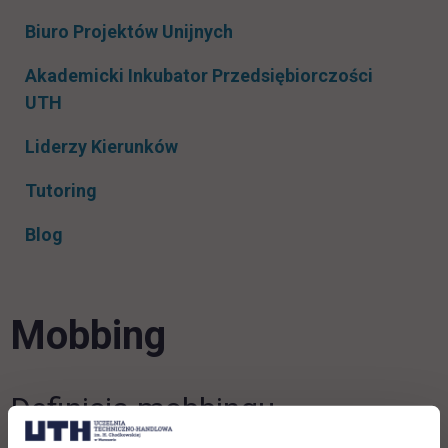
Rozwiń podmenu
Biuro Projektów Unijnych
Akademicki Inkubator Przedsiębiorczości
UTH
Liderzy Kierunków
Tutoring
Blog
Mobbing
Definicja mobbingu