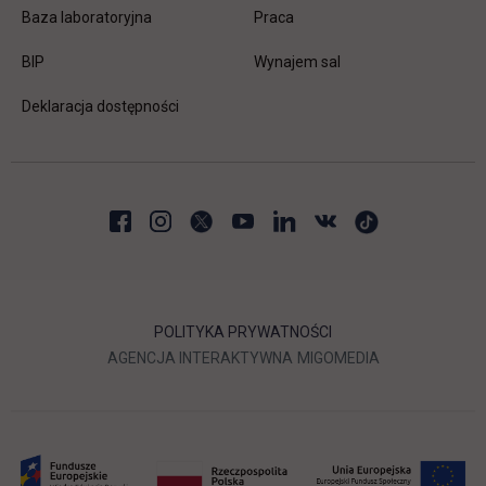
link otwiera się w nowej karc
Baza laboratoryjna
Praca
link otwiera się w nowej karcie
BIP
Wynajem sal
Deklaracja dostępności
POLITYKA PRYWATNOŚCI
LINK OTWIERA SIĘ W NOWEJ
LINK OTWIERA 
AGENCJA INTERAKTYWNA
MIGOMEDIA