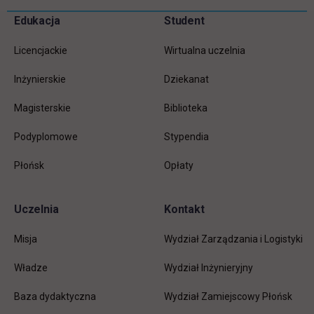
Pomiń
Edukacja
Student
Informacje w stopce
stopkę
Licencjackie
Wirtualna uczelnia
Inżynierskie
Dziekanat
Magisterskie
Biblioteka
Podyplomowe
Stypendia
Płońsk
Opłaty
Uczelnia
Kontakt
Misja
Wydział Zarządzania i Logistyki
Władze
Wydział Inżynieryjny
Baza dydaktyczna
Wydział Zamiejscowy Płońsk