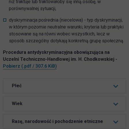
niż traktuje lub traktowałoby się inną osobę, w
porównywalnej sytuacji,
dyskryminacja pośrednia (niecelowa) - typ dyskryminacji,
w którym pozornie neutralne warunki, kryteria lub praktyki
stosowane są na równi wobec wszystkich, lecz w
sposób szczególny dotykają konkretną grupę społeczną.
Procedura antydyskryminacyjna obowiązująca na
Uczelni Techniczno-Handlowej im. H. Chodkowskiej -
Procedura antydyskryminacyjna.pdf
link otwiera się w nowej karcie
Pobierz
(.pdf / 307.6 KiB)
Płeć
Wiek
Rasę, narodowość i pochodzenie etniczne