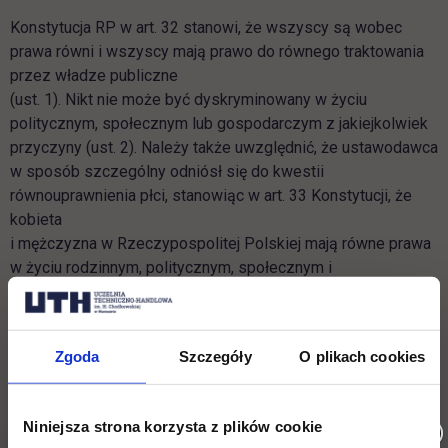
Konstytucja RP w art. 32 stanowi, że wszyscy są wobec
prawa równi i wszyscy mają prawo do równego traktowania
przez władze publiczne
(ust. 1). Nikt nie może być dyskryminowany w życiu
politycznym, społecznym lub gospodarczym z jakiejkolwiek
przyczyny (ust. 2). Należy także uwzględnić, że ustawodawca
w sposób szczególny odniósł się do kwestii
równouprawnienia płci, stanowiąc w art. 33 Konstytucji, że
kobieta
i mężczyzna w Rzeczypospolitej Polskiej mają równe prawa
w życiu rodzinnym, politycznym, społecznym i
gospodarczym.
Niektóre rodzaje dyskryminacji
Zgoda
Szczegóły
O plikach cookies
ze względu na płeć,
Niniejsza strona korzysta z plików cookie
ze względu na wiek,