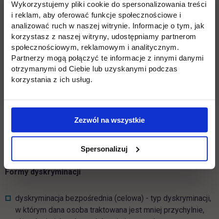
Wykorzystujemy pliki cookie do spersonalizowania treści
i reklam, aby oferować funkcje społecznościowe i
ze względu na rasę, kolor skóry lub grupę etniczną,
analizować ruch w naszej witrynie. Informacje o tym, jak
ze względu na wyznawaną religię,
korzystasz z naszej witryny, udostępniamy partnerom
społecznościowym, reklamowym i analitycznym.
ze względu na orientację seksualną,
Partnerzy mogą połączyć te informacje z innymi danymi
otrzymanymi od Ciebie lub uzyskanymi podczas
ze względu na transpłciowość,
korzystania z ich usług.
ze względu na pochodzenie,
ze względu na narodowość,
Zezwól na wszystkie
ze względu na niepełnosprawność,
Spersonalizuj
Inne formy dyskryminacji.
Formy dyskryminacji
dyskryminacja bezpośrednia (celowa) - typ dyskryminacji,
w którym dana osoba traktowana jest mniej przychylnie,