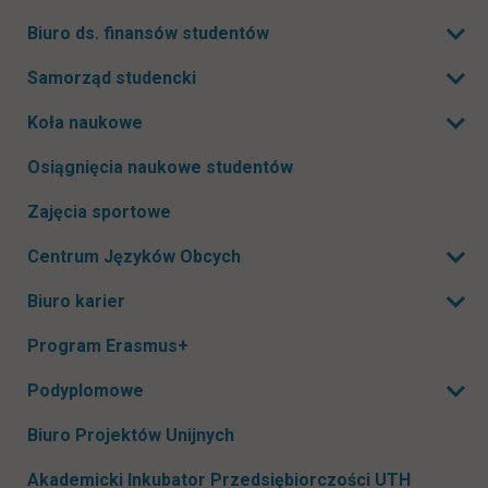
Biuro ds. finansów studentów
Rozwiń podmenu
Samorząd studencki
Rozwiń podmenu
Koła naukowe
Rozwiń podmenu
Osiągnięcia naukowe studentów
Zajęcia sportowe
Centrum Języków Obcych
Rozwiń podmenu
Biuro karier
Rozwiń podmenu
Program Erasmus+
Podyplomowe
Rozwiń podmenu
Biuro Projektów Unijnych
Akademicki Inkubator Przedsiębiorczości UTH