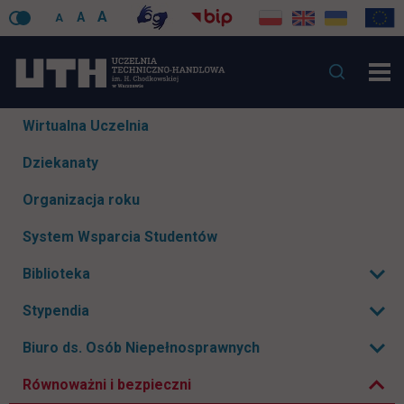
A
A
A
Pomiń
Wirtualna Uczelnia
nawigacje
Dziekanaty
Organizacja roku
System Wsparcia Studentów
Biblioteka
Rozwiń podmenu
Stypendia
Rozwiń podmenu
Zwiń podmenu
Biuro ds. Osób Niepełnosprawnych
Rozwiń podmenu
Równoważni i bezpieczni