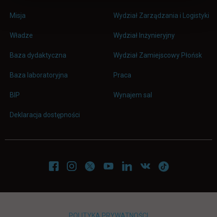
Misja
Wydział Zarządzania i Logistyki
Władze
Wydział Inżynieryjny
Baza dydaktyczna
Wydział Zamiejscowy Płońsk
link otwiera się w nowej karc
Baza laboratoryjna
Praca
link otwiera się w nowej karcie
BIP
Wynajem sal
Deklaracja dostępności
POLITYKA PRYWATNOŚCI