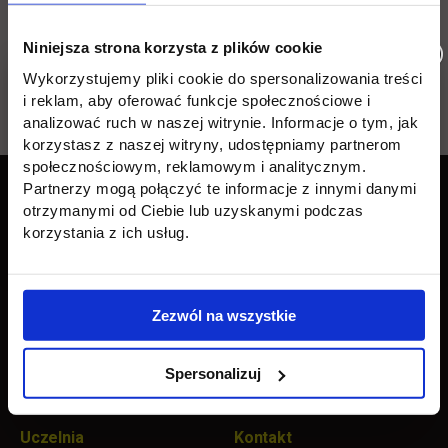
Niniejsza strona korzysta z plików cookie
Lokacja: Kampus Jagiellońska 82F
Wykorzystujemy pliki cookie do spersonalizowania treści
i reklam, aby oferować funkcje społecznościowe i
Wróć
analizować ruch w naszej witrynie. Informacje o tym, jak
korzystasz z naszej witryny, udostępniamy partnerom
społecznościowym, reklamowym i analitycznym.
Pomiń
Edukacja
Student
Informacje w stopce
Partnerzy mogą połączyć te informacje z innymi danymi
stopkę
otrzymanymi od Ciebie lub uzyskanymi podczas
Licencjackie
Wirtualna uczelnia
korzystania z ich usług.
Inżynierskie
Dziekanat
Magisterskie
Biblioteka
Zezwól na wszystkie
Podyplomowe
Stypendia
Spersonalizuj
Płońsk
Opłaty
Uczelnia
Kontakt