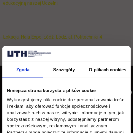
edukacyjną naszej Uczelni.
Lokacja: Hala Expo-Łódź, Łódź, al. Politechniki 4
Wróć
Pomiń
Edukacja
Student
Zgoda
Szczegóły
O plikach cookies
Informacje w stopce
stopkę
Licencjackie
Wirtualna uczelnia
Niniejsza strona korzysta z plików cookie
Inżynierskie
Dziekanat
Wykorzystujemy pliki cookie do spersonalizowania treści
i reklam, aby oferować funkcje społecznościowe i
Magisterskie
Biblioteka
analizować ruch w naszej witrynie. Informacje o tym, jak
Podyplomowe
Stypendia
korzystasz z naszej witryny, udostępniamy partnerom
społecznościowym, reklamowym i analitycznym.
Płońsk
Opłaty
Partnerzy mogą połączyć te informacje z innymi danymi