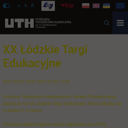
A
A
A
XX Łódzkie Targi
Edukacyjne
2017-03-02 10:00–2017-03-03 17:00
Uczelnia Techniczno-Handlowa im. Heleny Chodkowskiej
zaprasza na XX Łódzkie Targi Edukacyjne, które odbędą się
w dniach 2-3 marca.
Podczas targów będzie można zapoznać się ofertą