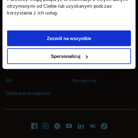
otrzymanymi od Ciebie lub uzyskanymi podczas
korzystania z ich usług.
Uczelnia
Kontakt
Misja
Wydział Zarządzania i Logistyki
Zezwól na wszystkie
Władze
Wydział Inżynieryjny
Baza dydaktyczna
Wydział Zamiejscowy Płońsk
Spersonalizuj
link otwiera się w nowej karc
Baza laboratoryjna
Praca
link otwiera się w nowej karcie
BIP
Wynajem sal
Deklaracja dostępności