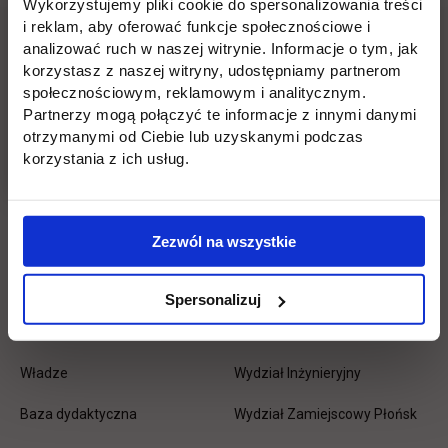
Wykorzystujemy pliki cookie do spersonalizowania treści
Pomiń
Edukacja
Student
Informacje w stopce
i reklam, aby oferować funkcje społecznościowe i
stopkę
analizować ruch w naszej witrynie. Informacje o tym, jak
Licencjackie
Wirtualna uczelnia
korzystasz z naszej witryny, udostępniamy partnerom
społecznościowym, reklamowym i analitycznym.
Inżynierskie
Dziekanat
Partnerzy mogą połączyć te informacje z innymi danymi
otrzymanymi od Ciebie lub uzyskanymi podczas
Magisterskie
Biblioteka
korzystania z ich usług.
Podyplomowe
Stypendia
Płońsk
Opłaty
Zezwól na wszystkie
Uczelnia
Kontakt
Spersonalizuj
Misja
Wydział Zarządzania i Logistyki
Władze
Wydział Inżynieryjny
Baza dydaktyczna
Wydział Zamiejscowy Płońsk