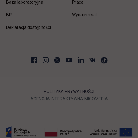
link otwiera się w nowej karc
Baza laboratoryjna
Praca
link otwiera się w nowej karcie
BIP
Wynajem sal
Deklaracja dostępności
POLITYKA PRYWATNOŚCI
LINK OTWIERA SIĘ W NOWEJ
LINK OTWIERA 
AGENCJA INTERAKTYWNA
MIGOMEDIA