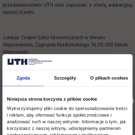
przedstawicielami UTH oraz zapoznać z ofertą edukacyjną
naszej Uczelni.
Lokacja: Zespół Szkół Ekonomicznych w Mińsku
Mazowieckim, Zygmunta Kazikowskiego 18, 05-300 Mińsk
Mazowiecki
Wróć
Zgoda
Szczegóły
O plikach cookies
Pomiń
Edukacja
Student
Informacje w stopce
stopkę
Licencjackie
Wirtualna uczelnia
Niniejsza strona korzysta z plików cookie
Wykorzystujemy pliki cookie do spersonalizowania treści
Inżynierskie
Dziekanat
i reklam, aby oferować funkcje społecznościowe i
analizować ruch w naszej witrynie. Informacje o tym, jak
Magisterskie
Biblioteka
korzystasz z naszej witryny, udostępniamy partnerom
społecznościowym, reklamowym i analitycznym.