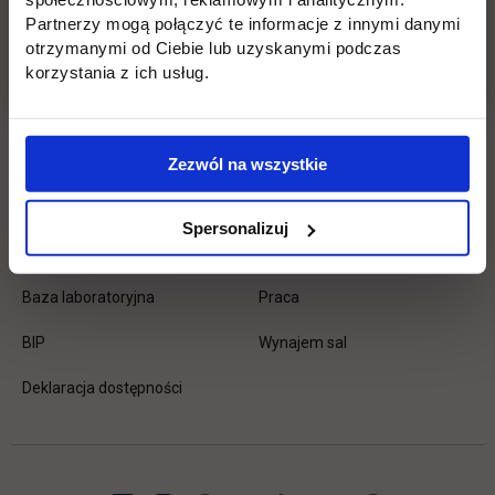
Podyplomowe
Stypendia
Partnerzy mogą połączyć te informacje z innymi danymi
Płońsk
Opłaty
otrzymanymi od Ciebie lub uzyskanymi podczas
korzystania z ich usług.
Uczelnia
Kontakt
Misja
Wydział Zarządzania i Logistyki
Zezwól na wszystkie
Władze
Wydział Inżynieryjny
Spersonalizuj
Baza dydaktyczna
Wydział Zamiejscowy Płońsk
link otwiera się w nowej karc
Baza laboratoryjna
Praca
link otwiera się w nowej karcie
BIP
Wynajem sal
Deklaracja dostępności