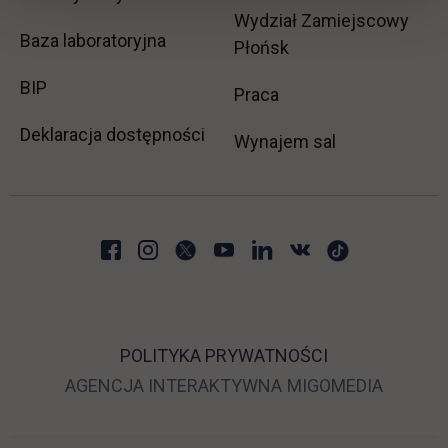
Wydział Zamiejscowy
Baza laboratoryjna
Płońsk
link otwiera się w nowej karcie
BIP
link otwiera się w no
Praca
Deklaracja dostępności
Wynajem sal
POLITYKA PRYWATNOŚCI
LINK OTWIERA SIĘ 
LINK O
AGENCJA INTERAKTYWNA
MIGOMEDIA