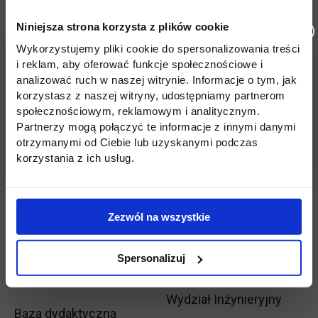
Informacje w stopce
stopkę
Niniejsza strona korzysta z plików cookie
Licencjackie
Wirtualna uczelnia
Wykorzystujemy pliki cookie do spersonalizowania treści
Inżynierskie
Dziekanat
i reklam, aby oferować funkcje społecznościowe i
analizować ruch w naszej witrynie. Informacje o tym, jak
korzystasz z naszej witryny, udostępniamy partnerom
Magisterskie
Biblioteka
społecznościowym, reklamowym i analitycznym.
Partnerzy mogą połączyć te informacje z innymi danymi
Podyplomowe
Stypendia
otrzymanymi od Ciebie lub uzyskanymi podczas
korzystania z ich usług.
Płońsk
Opłaty
Uczelnia
Kontakt
Zezwól na wszystkie
Misja
Wydział Zarządzania i
Spersonalizuj
Logistyki
Władze
Wydział Inżynieryjny
Baza dydaktyczna