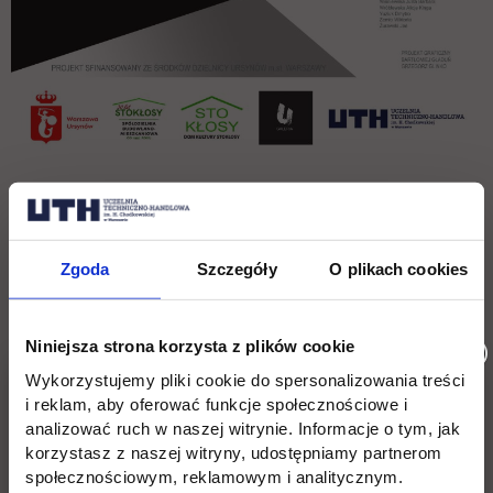
Kiedy: 19 października 2025
Zgoda
Szczegóły
O plikach cookies
Gdzie: Galeria "U" w Dom Kultury
Stokłosy (Wacława Lachmana 5,
Niniejsza strona korzysta z plików cookie
Warszawa)
Wykorzystujemy pliki cookie do spersonalizowania treści
i reklam, aby oferować funkcje społecznościowe i
analizować ruch w naszej witrynie. Informacje o tym, jak
Start: godz. 17:00
korzystasz z naszej witryny, udostępniamy partnerom
społecznościowym, reklamowym i analitycznym.