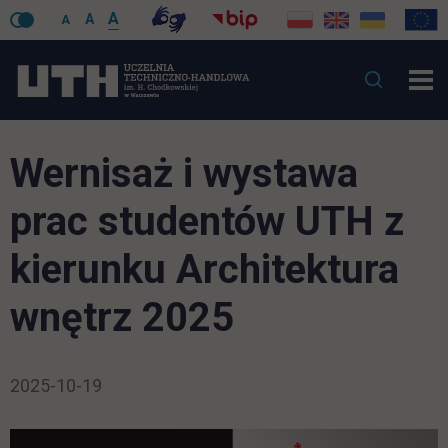
A
A
A
Wernisaż i wystawa
prac studentów UTH z
kierunku Architektura
wnętrz 2025
2025-10-19