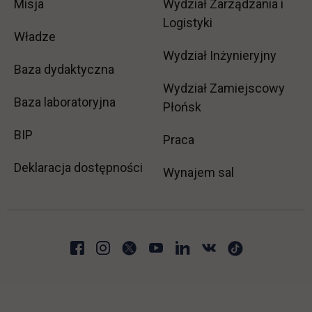
Misja
Wydział Zarządzania i
Logistyki
Władze
Wydział Inżynieryjny
Baza dydaktyczna
Wydział Zamiejscowy
Baza laboratoryjna
Płońsk
link otwiera się w nowej karcie
BIP
link otwiera się w no
Praca
Deklaracja dostępności
Wynajem sal