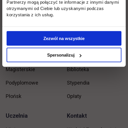
Partnerzy mogą połączyć te informacje z innymi danymi
otrzymanymi od Ciebie lub uzyskanymi podczas
Wróć
korzystania z ich usług.
Pomiń
Edukacja
Student
Informacje w stopce
stopkę
Zezwól na wszystkie
Licencjackie
Wirtualna uczelnia
Spersonalizuj
Inżynierskie
Dziekanat
Magisterskie
Biblioteka
Podyplomowe
Stypendia
Płońsk
Opłaty
Uczelnia
Kontakt