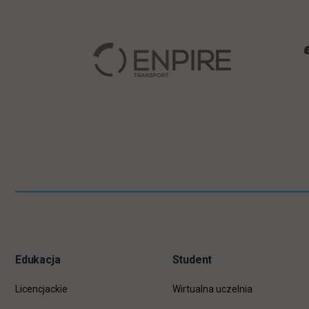
Pomiń
Informacje w stopce
stopkę
Edukacja
Student
Licencjackie
Wirtualna uczelnia