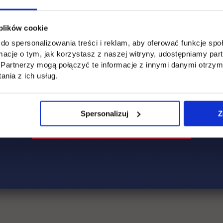
 plików cookie
, którzy chcą pracować w marketingu
do spersonalizowania treści i reklam, aby oferować funkcje sp
 Media Polska
ormacje o tym, jak korzystasz z naszej witryny, udostępniamy p
Partnerzy mogą połączyć te informacje z innymi danymi otrzym
nia z ich usług.
wój i pierwsze kroki w digital marketingu
 | IAB Polska
Spersonalizuj
Z
kają u kandydatów? POV z perspektywy rekrutera
tualna Polska Media