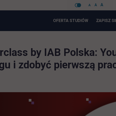
A
A
A
Pomiń
nawigacje
OFERTA STUDIÓW
ZAPISZ SI
class by IAB Polska: You’
gu i zdobyć pierwszą pra