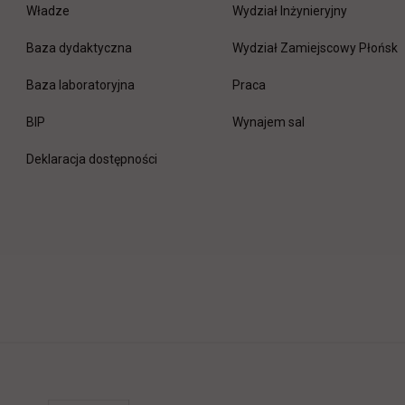
Władze
Wydział Inżynieryjny
Baza dydaktyczna
Wydział Zamiejscowy Płońsk
link otwiera się w nowej 
Baza laboratoryjna
Praca
link otwiera się w nowej karcie
BIP
Wynajem sal
Deklaracja dostępności