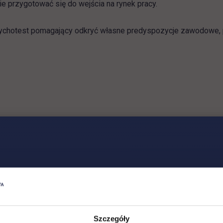
ie przygotować się do wejścia na rynek pracy.
sychotest pomagający odkryć własne predyspozycje zawodowe, 
eżkę w branży marketingowej?
ź, jaki kierunek rozwoju może pasować do Ciebie
Szczegóły