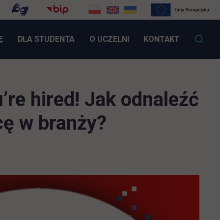
LINK OTWIERA SIĘ W NOWEJ KARCIE
Ę
DLA STUDENTA
O UCZELNI
KONTAKT
re hired! Jak odnaleźć
cę w branży?