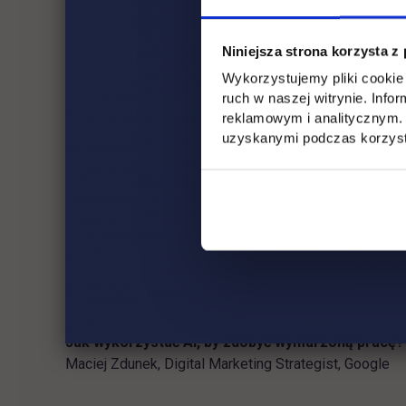
10:55–11:15
Niniejsza strona korzysta z
AI, chaos i kompetencje. Survival guide dla ludzi
Wykorzystujemy pliki cookie 
Anita Piotrowska, Content Marketing Manager, Burda
ruch w naszej witrynie. Inf
reklamowym i analitycznym. 
11:15–11:35
uzyskanymi podczas korzysta
Jak wyróżnić się na rynku pracy? Certyfikacja, roz
Ewa Opach, Head of Education & Certification, DIMAQ
11:35–11:55
HR bez filtrów – czego rekruterzy naprawdę szu
Agnieszka Bierawska, People & Culture Director, Wir
11:55–12:15
Jak wykorzystać AI, by zdobyć wymarzoną pracę?
Maciej Zdunek, Digital Marketing Strategist, Google