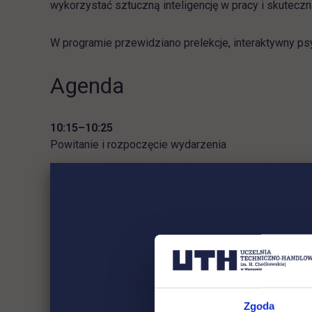
wykorzystać sztuczną inteligencję w pracy i skuteczn
W programie przewidziano prelekcje, interaktywny p
Agenda
10:15–10:25
Powitanie i rozpoczęcie wydarzenia
10:25–10:55
Mapa kariery w digitalu – jak odnaleźć swoją ści
Mateusz Decyk, Media Strategist, Sales&More
oraz
Psychotest – odkryj swoje mocne strony i sprawd
Zgoda
Maria Stec, Head of Social Media, Spot and Dot