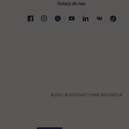
karcie
LINK OTWIERA 
LIN
AGENCJA INTERAKTYWNA
MIGOMEDIA