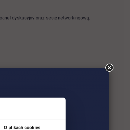
panel dyskusyjny oraz sesję networkingową.
O plikach cookies