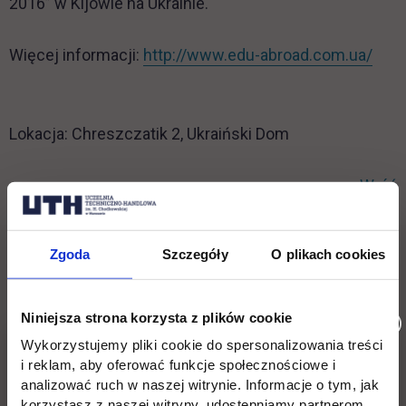
2016” w Kijowie na Ukrainie.
link
Więcej informacji:
http://www.edu-abroad.com.ua/
Lokacja: Chreszczatik 2, Ukraiński Dom
Wróć
Informacje w stopce
Pomiń
Edukacja
Student
Zgoda
Szczegóły
O plikach cookies
stopkę
Licencjackie
Wirtualna uczelnia
Niniejsza strona korzysta z plików cookie
Inżynierskie
Dziekanat
Wykorzystujemy pliki cookie do spersonalizowania treści
Magisterskie
Biblioteka
i reklam, aby oferować funkcje społecznościowe i
analizować ruch w naszej witrynie. Informacje o tym, jak
Podyplomowe
Stypendia
korzystasz z naszej witryny, udostępniamy partnerom