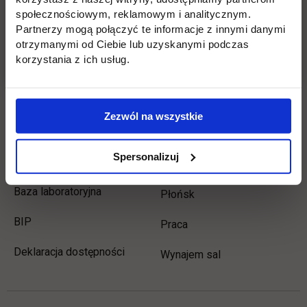
społecznościowym, reklamowym i analitycznym.
Płońsk
Opłaty
Partnerzy mogą połączyć te informacje z innymi danymi
otrzymanymi od Ciebie lub uzyskanymi podczas
korzystania z ich usług.
Uczelnia
Kontakt
Misja
Wydział Zarządzania i
Zezwól na wszystkie
Logistyki
Władze
Wydział Inżynieryjny
Spersonalizuj
Baza dydaktyczna
Wydział Zamiejscowy
Baza laboratoryjna
Płońsk
link otwiera się w nowej karcie
BIP
link otwiera się w nowej 
Praca
Deklaracja dostępności
Wynajem sal