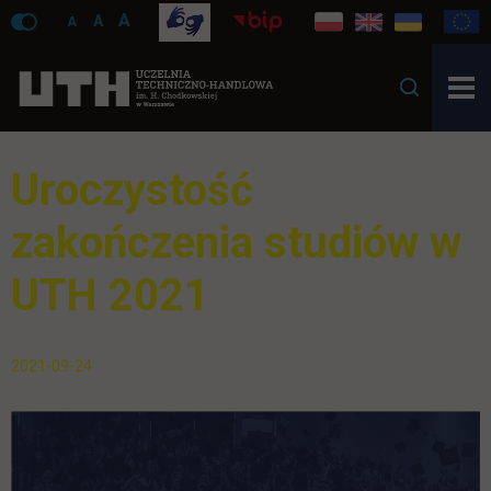
A
A
A
Uroczystość
zakończenia studiów w
UTH 2021
2021-09-24