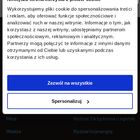
Wróć
Wykorzystujemy pliki cookie do spersonalizowania treści
i reklam, aby oferować funkcje społecznościowe i
Pomiń
Edukacja
Student
Informacje w stopce
analizować ruch w naszej witrynie. Informacje o tym, jak
stopkę
korzystasz z naszej witryny, udostępniamy partnerom
Licencjackie
Wirtualna uczelnia
społecznościowym, reklamowym i analitycznym.
Partnerzy mogą połączyć te informacje z innymi danymi
Inżynierskie
Dziekanat
otrzymanymi od Ciebie lub uzyskanymi podczas
korzystania z ich usług.
Magisterskie
Biblioteka
Podyplomowe
Stypendia
Zezwól na wszystkie
Płońsk
Opłaty
Spersonalizuj
Uczelnia
Kontakt
Misja
Wydział Zarządzania i Logistyki
Władze
Wydział Inżynieryjny